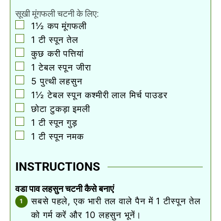
सूखी मूंगफली चटनी के लिए:
▢
1½
कप
मूंगफली
▢
1
टी स्पून
तेल
▢
कुछ करी पत्तियां
▢
1
टेबल स्पून
जीरा
▢
5
पुत्थी लहसुन
▢
1½
टेबल स्पून
कश्मीरी लाल मिर्च पाउडर
▢
छोटा टुकड़ा इमली
▢
1
टी स्पून
गुड़
▢
1
टी स्पून
नमक
INSTRUCTIONS
वडा पाव लहसुन चटनी कैसे बनाएं
सबसे पहले, एक भारी तल वाले पैन में 1 टीस्पून तेल
को गर्म करें और 10 लहसुन भूनें।