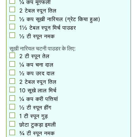
▢
¼
कप
मूंगफली
▢
2
टेबल स्पून
तिल
▢
½
कप
सूखी नारियल (ग्रेट किया हुआ)
▢
1½
टेबल स्पून
मिर्च पाउडर
▢
½
टी स्पून
नमक
सूखी नारियल चटनी पाउडर के लिए:
▢
2
टी स्पून
तेल
▢
¼
कप
चना दाल
▢
½
कप
उरद दाल
▢
2
टेबल स्पून
तिल
▢
10
सूखे लाल मिर्च
▢
¼
कप
करी पत्तियां
▢
½
टी स्पून
हींग
▢
1
टी स्पून
गुड़
▢
छोटा टुकड़ा इमली
▢
¾
टी स्पून
नमक