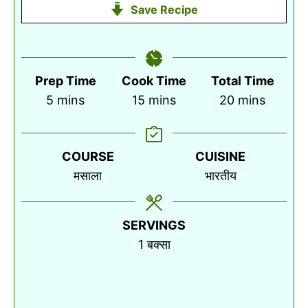
Save Recipe
Prep Time
Cook Time
Total Time
minutes
minutes
minutes
5
mins
15
mins
20
mins
COURSE
CUISINE
मसाला
भारतीय
SERVINGS
1
बक्सा