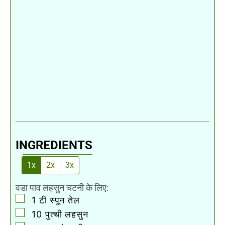
INGREDIENTS
1x
2x
3x
वडा पाव लहसुन चटनी के लिए:
▢
1
टी स्पून
तेल
▢
10
पुत्थी लहसुन