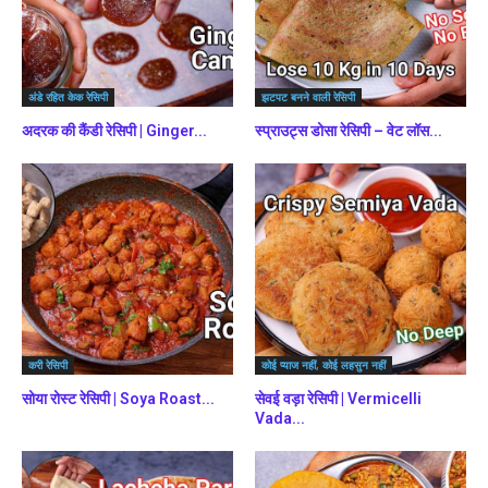
अंडे रहित केक रेसिपी
झटपट बनने वाली रेसिपी
अदरक की कैंडी रेसिपी | Ginger...
स्प्राउट्स डोसा रेसिपी – वेट लॉस...
करी रेसिपी
कोई प्याज नहीं, कोई लहसुन नहीं
सोया रोस्ट रेसिपी | Soya Roast...
सेवई वड़ा रेसिपी | Vermicelli
Vada...