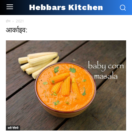
Hebbars Kitchen
होम
2021
आर्काइव:
करी रेसिपी