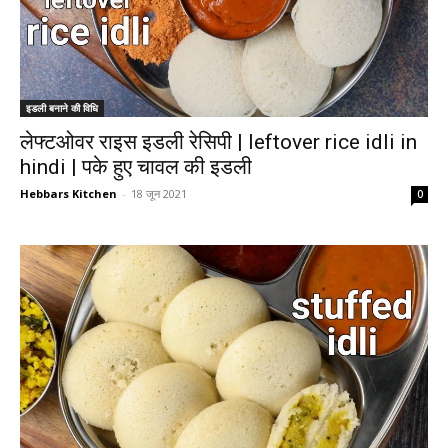
इडली बनाने की विधि
लेफ्टओवर राइस इडली रेसिपी | leftover rice idli in
hindi | पके हुए चावल की इडली
Hebbars Kitchen
-
18 जून 2021
0