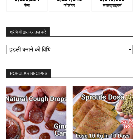
फैंस
फॉलोवर
सब्सक्राइबर्स
श्रेणियों द्वारा ब्राउज़ करें
श्रेणियों
द्वारा
ब्राउज़
करें
POPULAR RECIPES