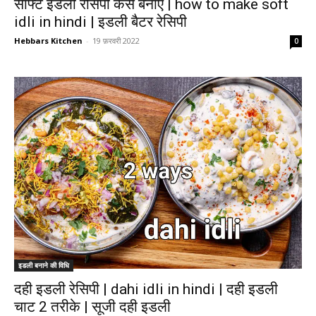
सॉफ्ट इडली रेसिपी कैसे बनाएं | how to make soft
idli in hindi | इडली बैटर रेसिपी
Hebbars Kitchen
-
19 फ़रवरी 2022
0
इडली बनाने की विधि
दही इडली रेसिपी | dahi idli in hindi | दही इडली
चाट 2 तरीके | सूजी दही इडली