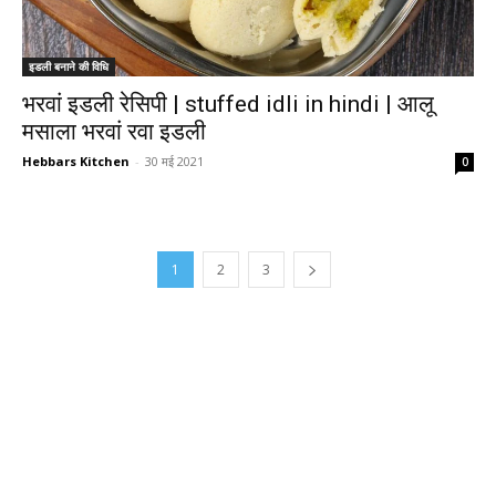
इडली बनाने की विधि
भरवां इडली रेसिपी | stuffed idli in hindi | आलू
मसाला भरवां रवा इडली
Hebbars Kitchen
-
30 मई 2021
0
1
2
3