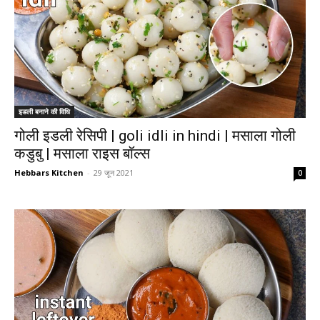
इडली बनाने की विधि
गोली इडली रेसिपी | goli idli in hindi | मसाला गोली
कडुबु | मसाला राइस बॉल्स
Hebbars Kitchen
-
29 जून 2021
0