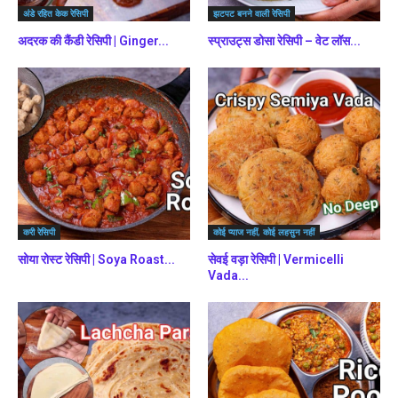
अंडे रहित केक रेसिपी
झटपट बनने वाली रेसिपी
अदरक की कैंडी रेसिपी | Ginger...
स्प्राउट्स डोसा रेसिपी – वेट लॉस...
करी रेसिपी
कोई प्याज नहीं, कोई लहसुन नहीं
सोया रोस्ट रेसिपी | Soya Roast...
सेवई वड़ा रेसिपी | Vermicelli
Vada...