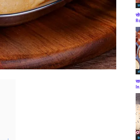
कर
सो
Ro
अं
सा
In
बे