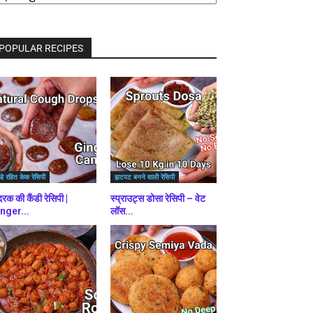
राउज़
ें
POPULAR RECIPES
डे रहित केक रेसिपी
झटपट बनने वाली रेसिपी
रक की कैंडी रेसिपी |
स्प्राउट्स डोसा रेसिपी – वेट
nger...
लॉस...