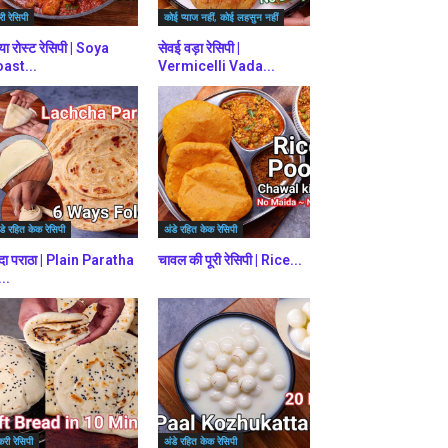
ी रेसिपी
कोई प्याज नहीं, कोई लहसुन नहीं
या रोस्ट रेसिपी | Soya
सेवई वड़ा रेसिपी |
ast...
Vermicelli Vada...
डे रहित केक रेसिपी
अंडे रहित केक रेसिपी
दा पराठा | Plain Paratha
चावल की पूरी रेसिपी | Rice...
...
करी रेसिपी
अंडे रहित केक रेसिपी