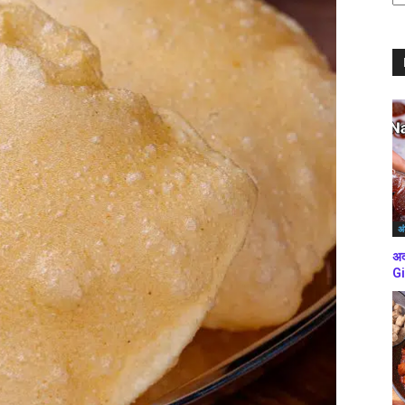
ब्
कर
अं
अद
Gi