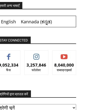
हमारी अन्य भाषाएँ
English
Kannada
(
ಕನ್ನಡ
)
STAY CONNECTED
9,052,334
3,257,846
8,040,000
फैंस
फॉलोवर
सब्सक्राइबर्स
श्रेणियों द्वारा ब्राउज़ करें
रेणियों
ारा