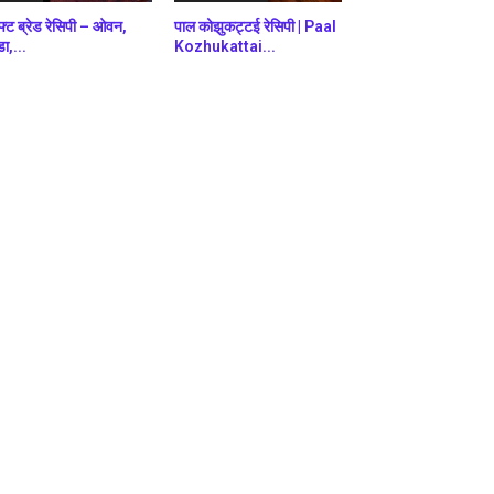
फ्ट ब्रेड रेसिपी – ओवन,
पाल कोझुकट्टई रेसिपी | Paal
डा,...
Kozhukattai...