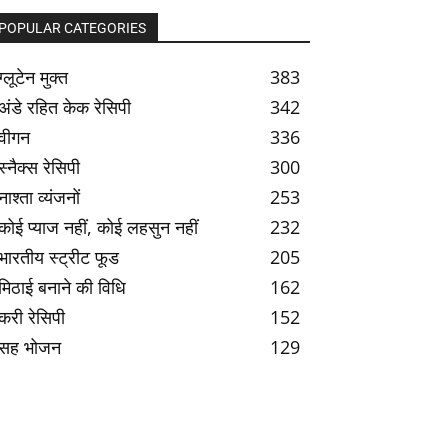
POPULAR CATEGORIES
ग्लूटेन मुक्त
383
अंडे रहित केक रेसिपी
342
वीगन
336
स्नैक्स रेसिपी
300
नाश्ता व्यंजनों
253
कोई प्याज नहीं, कोई लहसुन नहीं
232
भारतीय स्ट्रीट फूड
205
मिठाई बनाने की विधि
162
करी रेसिपी
152
सह भोजन
129