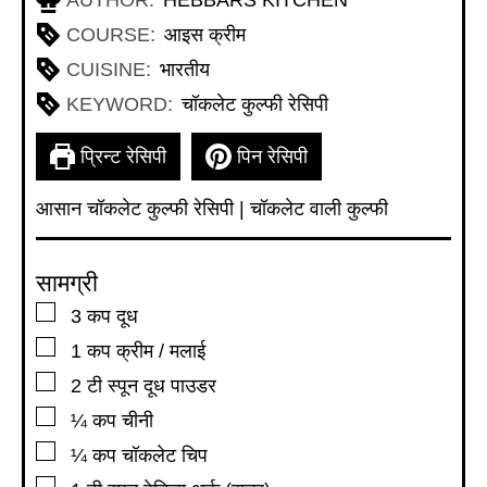
AUTHOR:
HEBBARS KITCHEN
COURSE:
आइस क्रीम
CUISINE:
भारतीय
KEYWORD:
चॉकलेट कुल्फी रेसिपी
प्रिन्ट रेसिपी
पिन रेसिपी
आसान
चॉकलेट कुल्फी रेसिपी | चॉकलेट वाली कुल्फी
सामग्री
▢
3
कप
दूध
▢
1
कप
क्रीम / मलाई
▢
2
टी स्पून
दूध पाउडर
▢
¼
कप
चीनी
▢
¼
कप
चॉकलेट चिप
▢