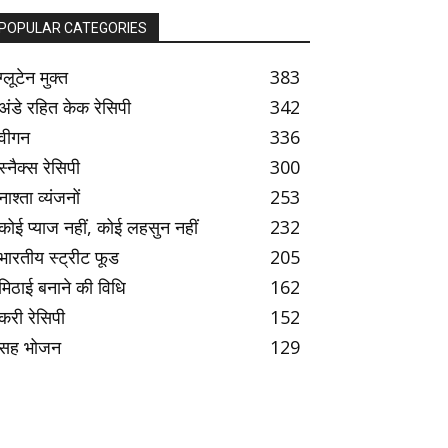
POPULAR CATEGORIES
ग्लूटेन मुक्त
383
अंडे रहित केक रेसिपी
342
वीगन
336
स्नैक्स रेसिपी
300
नाश्ता व्यंजनों
253
कोई प्याज नहीं, कोई लहसुन नहीं
232
भारतीय स्ट्रीट फूड
205
मिठाई बनाने की विधि
162
करी रेसिपी
152
सह भोजन
129