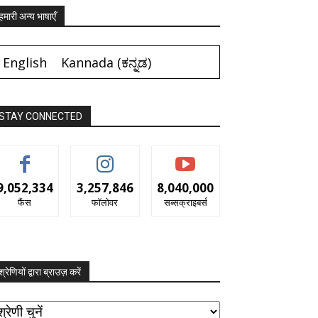
हमारी अन्य भाषाएँ
English
Kannada
(
ಕನ್ನಡ
)
STAY CONNECTED
9,052,334
3,257,846
8,040,000
फैंस
फॉलोवर
सब्सक्राइबर्स
श्रेणियों द्वारा ब्राउज़ करें
रेणियों
ारा