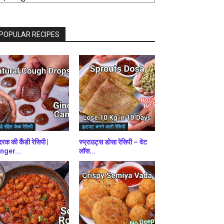
राउज़
ें
POPULAR RECIPES
डे रहित केक रेसिपी
झटपट बनने वाली रेसिपी
रक की कैंडी रेसिपी |
स्प्राउट्स डोसा रेसिपी – वेट
nger...
लॉस...