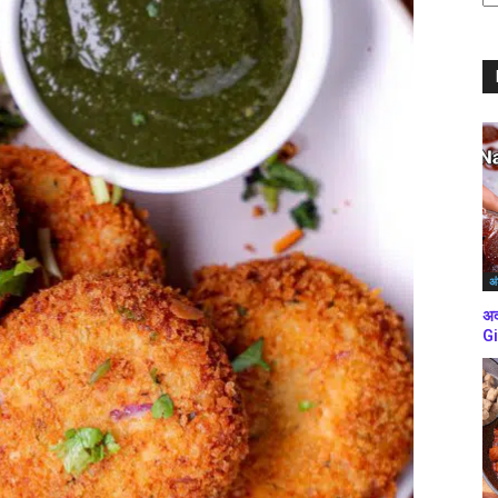
ब्
कर
अं
अद
Gi