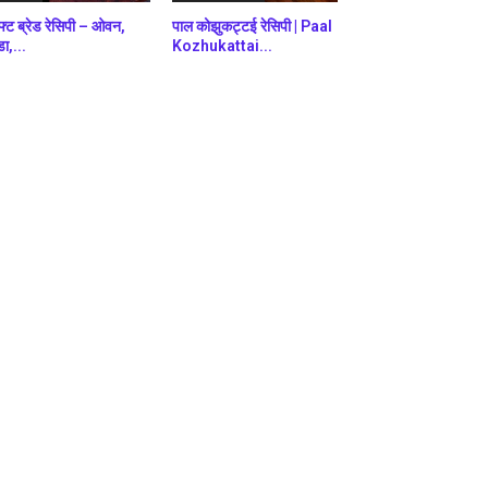
फ्ट ब्रेड रेसिपी – ओवन,
पाल कोझुकट्टई रेसिपी | Paal
डा,...
Kozhukattai...