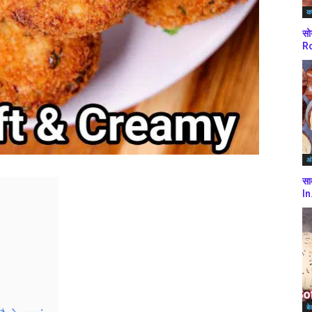
कर
सो
Ro
अं
सा
In
बे