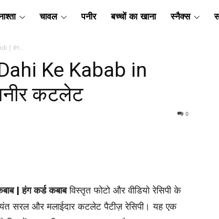
ाश्ता
चावल
पनीर
बच्चों का खाना
स्नैक्स
स
i | हंग...
 | Dahi Ke Kabab in
 पनीर कटलेट
0
कबाब | हंग कर्ड कबाब
विस्तृत फोटो और वीडियो रेसिपी के
्यंत सरल और मलाईदार कटलेट पैटीज़ रेसिपी। यह एक