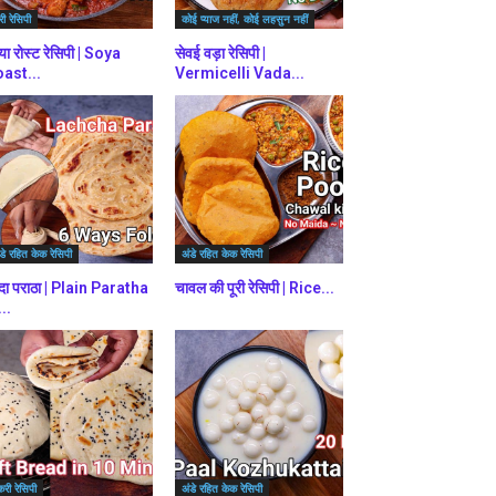
ी रेसिपी
कोई प्याज नहीं, कोई लहसुन नहीं
या रोस्ट रेसिपी | Soya
सेवई वड़ा रेसिपी |
ast...
Vermicelli Vada...
डे रहित केक रेसिपी
अंडे रहित केक रेसिपी
दा पराठा | Plain Paratha
चावल की पूरी रेसिपी | Rice...
...
करी रेसिपी
अंडे रहित केक रेसिपी