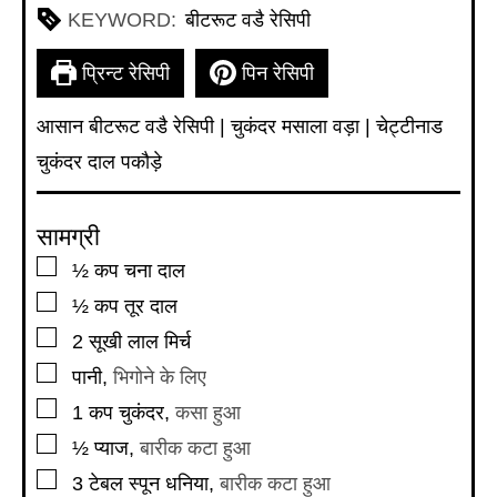
KEYWORD:
बीटरूट वडै रेसिपी
प्रिन्ट रेसिपी
पिन रेसिपी
आसान बीटरूट वडै रेसिपी | चुकंदर मसाला वड़ा | चेट्टीनाड
चुकंदर दाल पकौड़े
सामग्री
▢
½
कप
चना दाल
▢
½
कप
तूर दाल
▢
2
सूखी लाल मिर्च
▢
पानी
,
भिगोने के लिए
▢
1
कप
चुकंदर
,
कसा हुआ
▢
½
प्याज
,
बारीक कटा हुआ
▢
3
टेबल स्पून
धनिया
,
बारीक कटा हुआ