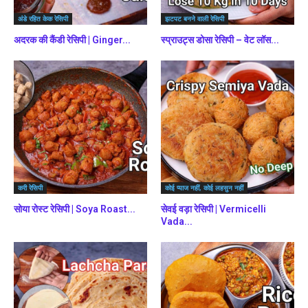
अंडे रहित केक रेसिपी
झटपट बनने वाली रेसिपी
अदरक की कैंडी रेसिपी | Ginger...
स्प्राउट्स डोसा रेसिपी – वेट लॉस...
करी रेसिपी
कोई प्याज नहीं, कोई लहसुन नहीं
सोया रोस्ट रेसिपी | Soya Roast...
सेवई वड़ा रेसिपी | Vermicelli
Vada...