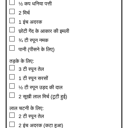
▢
½
कप
धनिया पत्ती
▢
2
मिर्च
▢
1
इंच
अदरक
▢
छोटी गेंद के आकार की इमली
▢
¾
टी स्पून
नमक
▢
पानी (पीसने के लिए)
तड़के के लिए:
▢
3
टी स्पून
तेल
▢
1
टी स्पून
सरसों
▢
½
टी स्पून
उड़द की दाल
▢
2
सूखी लाल मिर्च (टूटी हुई)
लाल चटनी के लिए:
▢
2
टी स्पून
तेल
▢
2
इंच
अदरक (कटा हुआ)