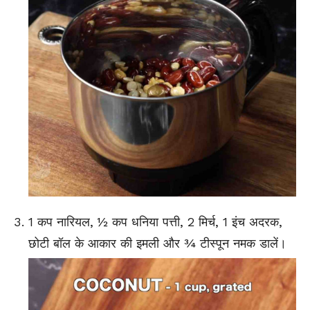
1 कप नारियल, ½ कप धनिया पत्ती, 2 मिर्च, 1 इंच अदरक,
छोटी बॉल के आकार की इमली और ¾ टीस्पून नमक डालें।