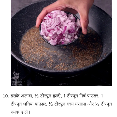
इसके अलावा, ½ टीस्पून हल्दी, 1 टीस्पून मिर्च पाउडर, 1
टीस्पून धनिया पाउडर, ½ टीस्पून गरम मसाला और ½ टीस्पून
नमक डालें।