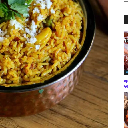
ब्
कर
अं
अद
Gi