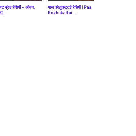
फ्ट ब्रेड रेसिपी – ओवन,
पाल कोझुकट्टई रेसिपी | Paal
डा,...
Kozhukattai...