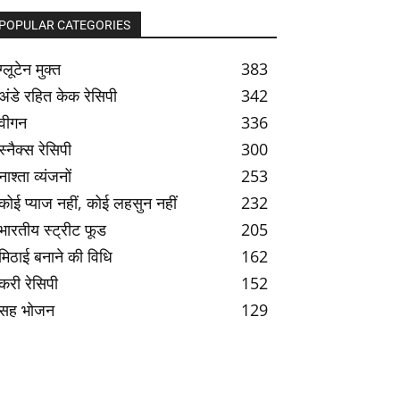
POPULAR CATEGORIES
ग्लूटेन मुक्त
383
अंडे रहित केक रेसिपी
342
वीगन
336
स्नैक्स रेसिपी
300
नाश्ता व्यंजनों
253
कोई प्याज नहीं, कोई लहसुन नहीं
232
भारतीय स्ट्रीट फूड
205
मिठाई बनाने की विधि
162
करी रेसिपी
152
सह भोजन
129