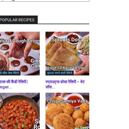
राउज़
ें
POPULAR RECIPES
डे रहित केक रेसिपी
झटपट बनने वाली रेसिपी
रक की कैंडी रेसिपी |
स्प्राउट्स डोसा रेसिपी – वेट
nger...
लॉस...