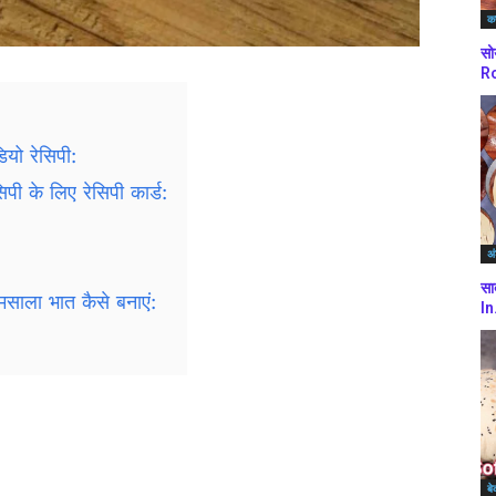
कर
सो
Ro
ियो रेसिपी:
पी के लिए रेसिपी कार्ड:
अं
सा
 मसाला भात कैसे बनाएं:
In
बे