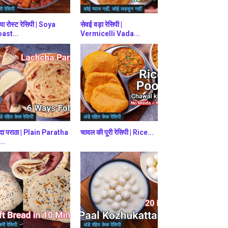
ी रेसिपी
कोई प्याज नहीं, कोई लहसुन नहीं
या रोस्ट रेसिपी | Soya
सेवई वड़ा रेसिपी |
ast...
Vermicelli Vada...
डे रहित केक रेसिपी
अंडे रहित केक रेसिपी
दा पराठा | Plain Paratha
चावल की पूरी रेसिपी | Rice...
...
करी रेसिपी
अंडे रहित केक रेसिपी