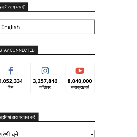
हमारी अन्य भाषाएँ
English
STAY CONNECTED
9,052,334
3,257,846
8,040,000
फैंस
फॉलोवर
सब्सक्राइबर्स
श्रेणियों द्वारा ब्राउज़ करें
रेणियों
ारा