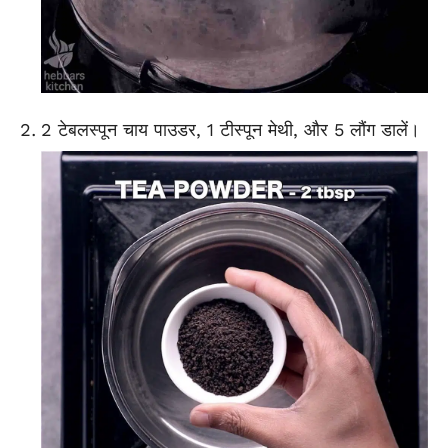
2 टेबलस्पून चाय पाउडर, 1 टीस्पून मेथी, और 5 लौंग डालें।