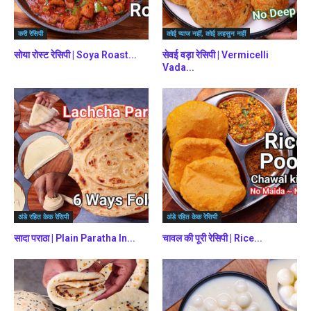
करी रेसिपी
कोई प्याज नहीं, कोई लहसुन नहीं
सोया रोस्ट रेसिपी | Soya Roast...
सेवई वड़ा रेसिपी | Vermicelli
Vada...
अंडे रहित केक रेसिपी
अंडे रहित केक रेसिपी
सादा पराठा | Plain Paratha In...
चावल की पूरी रेसिपी | Rice...