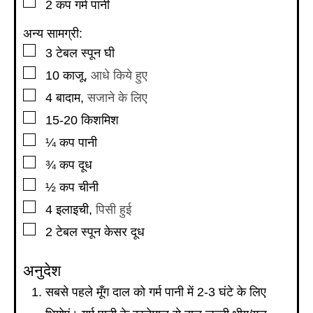
▢
2
कप
गर्म पानी
अन्य सामग्री:
▢
3
टेबल स्पून
घी
▢
10
काजू
,
आधे किये हुए
▢
4
बादाम
,
सजाने के लिए
▢
15-20
किशमिश
▢
¼
कप
पानी
▢
¾
कप
दूध
▢
½
कप
चीनी
▢
4
इलाइची
,
पिसी हुई
▢
2
टेबल स्पून
केसर दूध
अनुदेश
सबसे पहले मूँग दाल को गर्म पानी में 2-3 घंटे के लिए