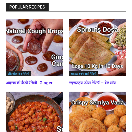
POPULAR RECIPES
अंडे रहित केक रेसिपी
झटपट बनने वाली रेसिपी
अदरक की कैंडी रेसिपी | Ginger...
स्प्राउट्स डोसा रेसिपी – वेट लॉस...