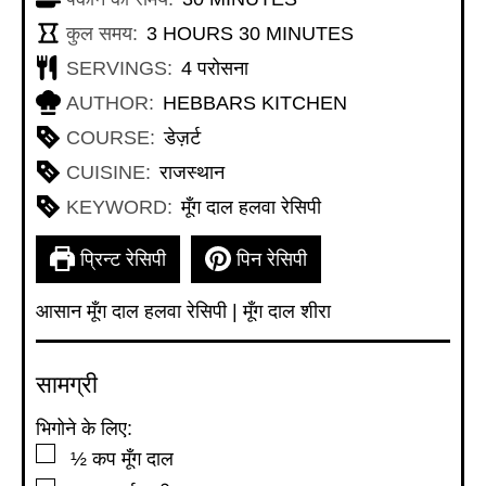
HOURS
MINUTES
कुल समय:
3
HOURS
30
MINUTES
SERVINGS:
4
परोसना
AUTHOR:
HEBBARS KITCHEN
COURSE:
डेज़र्ट
CUISINE:
राजस्थान
KEYWORD:
मूँग दाल हलवा रेसिपी
प्रिन्ट रेसिपी
पिन रेसिपी
आसान
मूँग दाल हलवा रेसिपी | मूँग दाल शीरा
सामग्री
भिगोने के लिए:
▢
½
कप
मूँग दाल