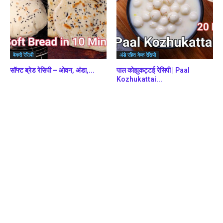
बेकरी रेसिपी
अंडे रहित केक रेसिपी
सॉफ्ट ब्रेड रेसिपी – ओवन, अंडा,...
पाल कोझुकट्टई रेसिपी | Paal
Kozhukattai...