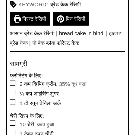
KEYWORD:
ब्रेड केक रेसिपी
प्रिन्ट रेसिपी
पिन रेसिपी
आसान ब्रेड केक रेसिपी | bread cake in hindi | झटपट
ब्रेड केक | नो बेक ब्लैक फॉरेस्ट केक
सामग्री
फ्रोस्टिंग के लिए:
▢
2
कप
व्हिपिंग क्रीम
,
35% दूध वसा
▢
¼
कप
आइसिंग शुगर
▢
1
टी स्पून
वेनिला अर्क
चेरी सिरप के लिए:
▢
10
चेरी
,
कटा हुआ
▢
1
टेबल स्पून
चीनी