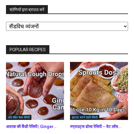
श्रेणियों द्वारा ब्राउज़ करें
श्रेणियों
द्वारा
ब्राउज़
करें
POPULAR RECIPES
अंडे रहित केक रेसिपी
झटपट बनने वाली रेसिपी
अदरक की कैंडी रेसिपी | Ginger...
स्प्राउट्स डोसा रेसिपी – वेट लॉस...