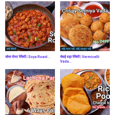
करी रेसिपी
कोई प्याज नहीं, कोई लहसुन नहीं
सोया रोस्ट रेसिपी | Soya Roast...
सेवई वड़ा रेसिपी | Vermicelli
Vada...