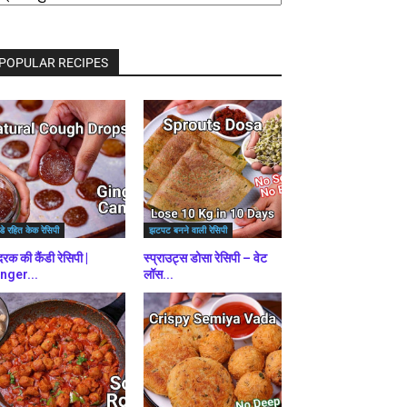
राउज़
ें
POPULAR RECIPES
डे रहित केक रेसिपी
झटपट बनने वाली रेसिपी
रक की कैंडी रेसिपी |
स्प्राउट्स डोसा रेसिपी – वेट
nger...
लॉस...