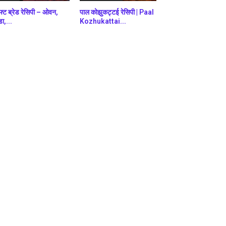
फ्ट ब्रेड रेसिपी – ओवन,
पाल कोझुकट्टई रेसिपी | Paal
डा,...
Kozhukattai...