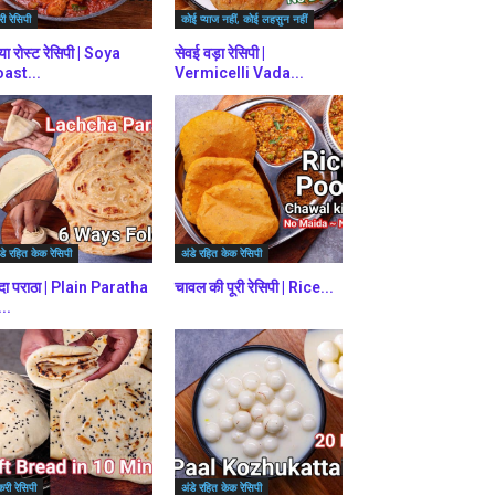
ी रेसिपी
कोई प्याज नहीं, कोई लहसुन नहीं
या रोस्ट रेसिपी | Soya
सेवई वड़ा रेसिपी |
ast...
Vermicelli Vada...
डे रहित केक रेसिपी
अंडे रहित केक रेसिपी
दा पराठा | Plain Paratha
चावल की पूरी रेसिपी | Rice...
...
करी रेसिपी
अंडे रहित केक रेसिपी