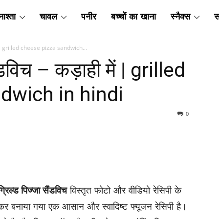
ाश्ता
चावल
पनीर
बच्चों का खाना
स्नैक्स
स
 में | grilled cheese pizza sandwich...
ैंडविच – कड़ाही में | grilled
dwich in hindi
0
ग्रिल्ड पिज्जा सैंडविच
विस्तृत फोटो और वीडियो रेसिपी के
कर बनाया गया एक आसान और स्वादिष्ट फ्यूजन रेसिपी है।