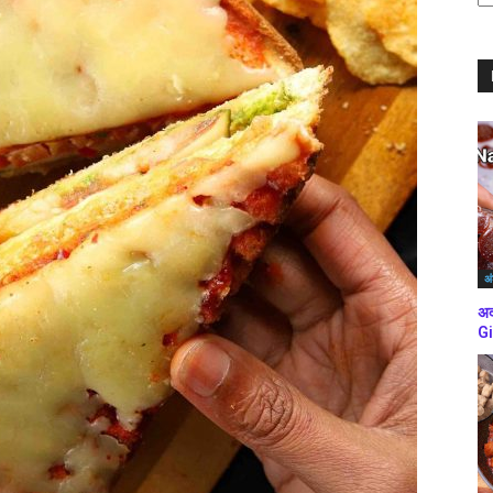
ब्
कर
अं
अद
Gi