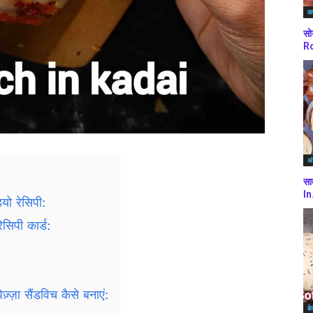
कर
सो
Ro
अं
सा
In
ियो रेसिपी:
ेसिपी कार्ड:
़्ज़ा सैंडविच कैसे बनाएं:
बे