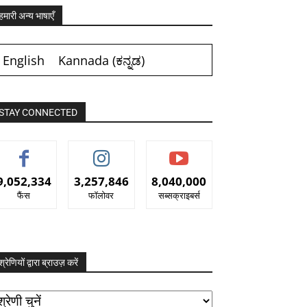
हमारी अन्य भाषाएँ
English
Kannada
(
ಕನ್ನಡ
)
STAY CONNECTED
9,052,334
3,257,846
8,040,000
फैंस
फॉलोवर
सब्सक्राइबर्स
श्रेणियों द्वारा ब्राउज़ करें
रेणियों
ारा