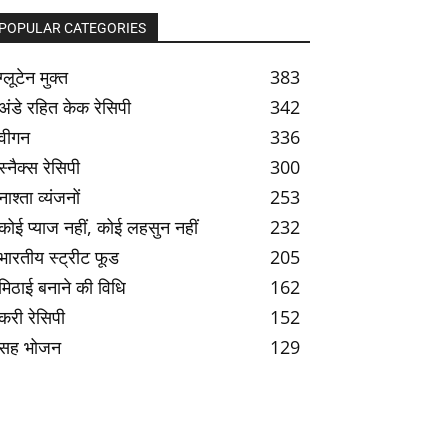
POPULAR CATEGORIES
ग्लूटेन मुक्त
383
अंडे रहित केक रेसिपी
342
वीगन
336
स्नैक्स रेसिपी
300
नाश्ता व्यंजनों
253
कोई प्याज नहीं, कोई लहसुन नहीं
232
भारतीय स्ट्रीट फूड
205
मिठाई बनाने की विधि
162
करी रेसिपी
152
सह भोजन
129