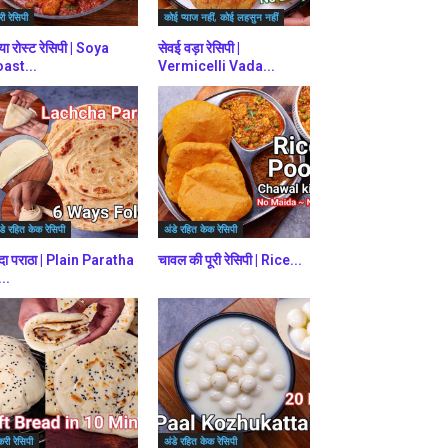
ी रेसिपी
कोई प्याज नहीं, कोई लहसुन नहीं
या रोस्ट रेसिपी | Soya
सेवई वड़ा रेसिपी |
ast...
Vermicelli Vada...
डे रहित केक रेसिपी
अंडे रहित केक रेसिपी
दा पराठा | Plain Paratha
चावल की पूरी रेसिपी | Rice...
...
करी रेसिपी
अंडे रहित केक रेसिपी