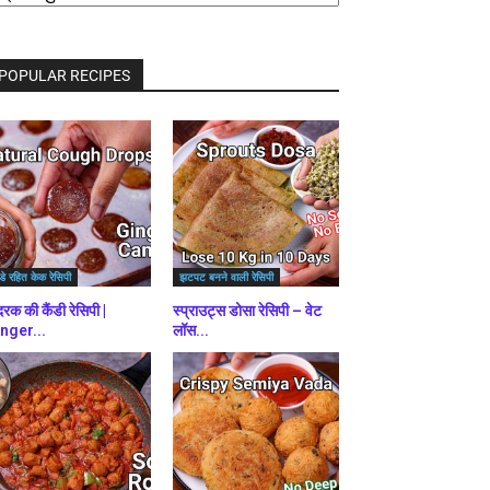
राउज़
ें
POPULAR RECIPES
डे रहित केक रेसिपी
झटपट बनने वाली रेसिपी
रक की कैंडी रेसिपी |
स्प्राउट्स डोसा रेसिपी – वेट
nger...
लॉस...