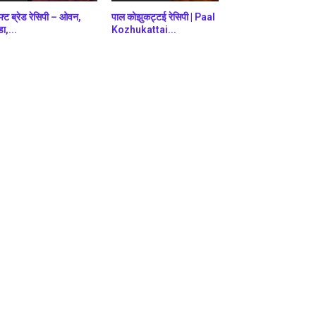
फ्ट ब्रेड रेसिपी – ओवन,
पाल कोझुकट्टई रेसिपी | Paal
डा,...
Kozhukattai...