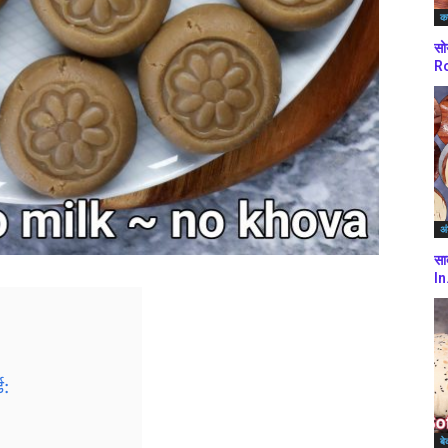
कर
सो
Ro
अं
सा
In
ड:
बे