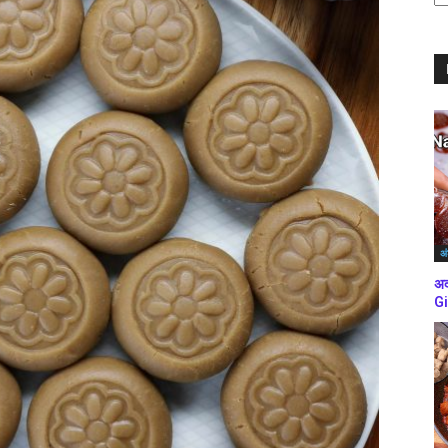
ब्
कर
अं
अद
Gi