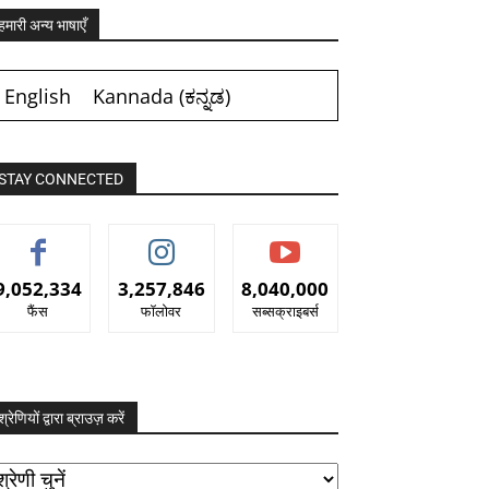
हमारी अन्य भाषाएँ
English
Kannada
(
ಕನ್ನಡ
)
STAY CONNECTED
9,052,334
3,257,846
8,040,000
फैंस
फॉलोवर
सब्सक्राइबर्स
श्रेणियों द्वारा ब्राउज़ करें
रेणियों
ारा