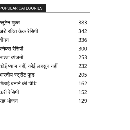
POPULAR CATEGORIES
ग्लूटेन मुक्त
383
अंडे रहित केक रेसिपी
342
वीगन
336
स्नैक्स रेसिपी
300
नाश्ता व्यंजनों
253
कोई प्याज नहीं, कोई लहसुन नहीं
232
भारतीय स्ट्रीट फूड
205
मिठाई बनाने की विधि
162
करी रेसिपी
152
सह भोजन
129