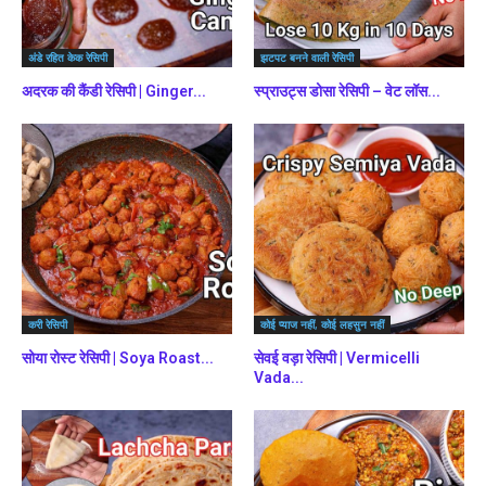
अंडे रहित केक रेसिपी
झटपट बनने वाली रेसिपी
अदरक की कैंडी रेसिपी | Ginger...
स्प्राउट्स डोसा रेसिपी – वेट लॉस...
करी रेसिपी
कोई प्याज नहीं, कोई लहसुन नहीं
सोया रोस्ट रेसिपी | Soya Roast...
सेवई वड़ा रेसिपी | Vermicelli
Vada...