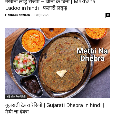
मखाना लाडू रेसिपी – चीनी के बिना | Makhana
Ladoo in hindi | फलारी लड्डू
Hebbars Kitchen
-
2 अप्रैल 2022
0
अंडे रहित केक रेसिपी
गुजराती ढेबरा रेसिपी | Gujarati Dhebra in hindi |
मेथी ना ढेबरा