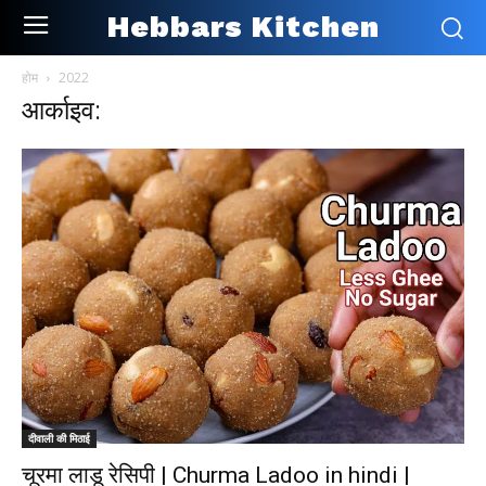
Hebbars Kitchen
होम
2022
आर्काइव:
दीवाली की मिठाई
चूरमा लाडू रेसिपी | Churma Ladoo in hindi |