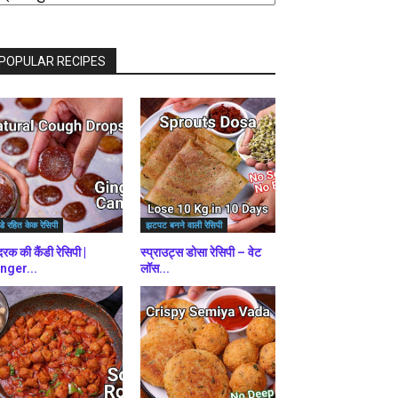
राउज़
ें
POPULAR RECIPES
डे रहित केक रेसिपी
झटपट बनने वाली रेसिपी
रक की कैंडी रेसिपी |
स्प्राउट्स डोसा रेसिपी – वेट
nger...
लॉस...