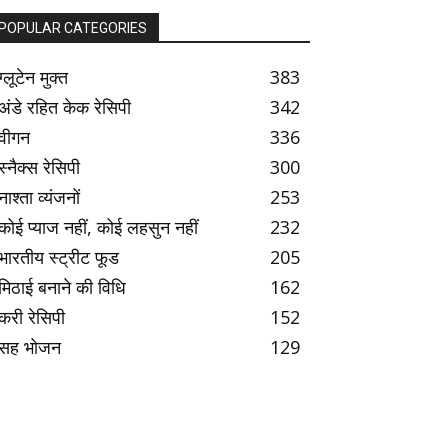
POPULAR CATEGORIES
ग्लूटेन मुक्त
383
अंडे रहित केक रेसिपी
342
वीगन
336
स्नैक्स रेसिपी
300
नाश्ता व्यंजनों
253
कोई प्याज नहीं, कोई लहसुन नहीं
232
भारतीय स्ट्रीट फूड
205
मिठाई बनाने की विधि
162
करी रेसिपी
152
सह भोजन
129