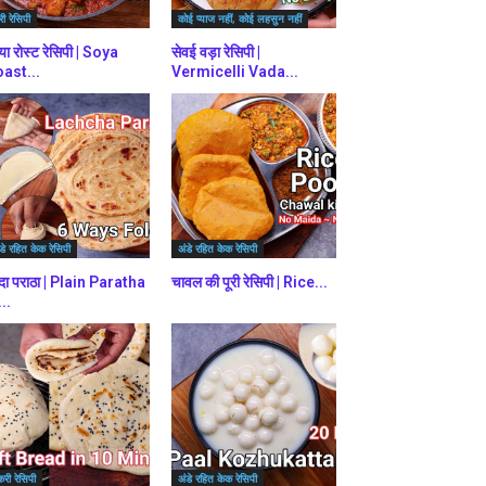
ी रेसिपी
कोई प्याज नहीं, कोई लहसुन नहीं
या रोस्ट रेसिपी | Soya
सेवई वड़ा रेसिपी |
ast...
Vermicelli Vada...
डे रहित केक रेसिपी
अंडे रहित केक रेसिपी
दा पराठा | Plain Paratha
चावल की पूरी रेसिपी | Rice...
...
करी रेसिपी
अंडे रहित केक रेसिपी