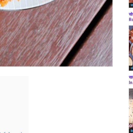
कर
सो
Ro
अं
सा
In
बे