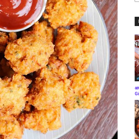
ब्
कर
अं
अद
Gi