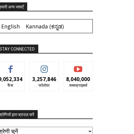
हमारी अन्य भाषाएँ
English
Kannada
(
ಕನ್ನಡ
)
STAY CONNECTED
9,052,334
3,257,846
8,040,000
फैंस
फॉलोवर
सब्सक्राइबर्स
श्रेणियों द्वारा ब्राउज़ करें
रेणियों
ारा