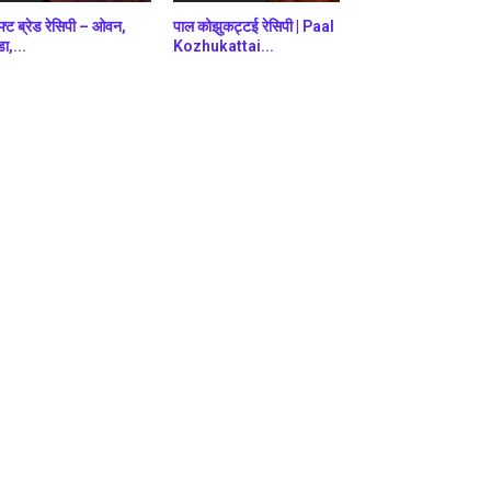
फ्ट ब्रेड रेसिपी – ओवन,
पाल कोझुकट्टई रेसिपी | Paal
डा,...
Kozhukattai...