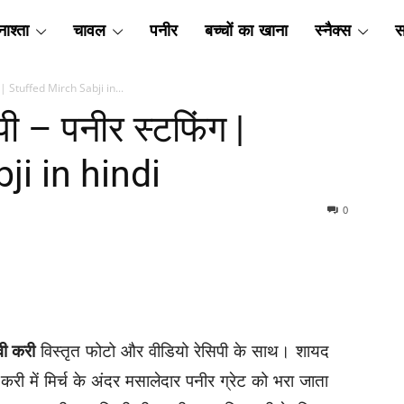
ाश्ता
चावल
पनीर
बच्चों का खाना
स्नैक्स
स
िंग | Stuffed Mirch Sabji in...
िपी – पनीर स्टफिंग |
ji in hindi
0
ेवी करी
विस्तृत फोटो और वीडियो रेसिपी के साथ। शायद
ी में मिर्च के अंदर मसालेदार पनीर ग्रेट को भरा जाता