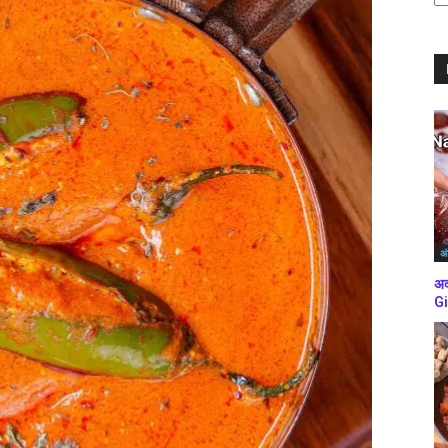
ब्
कर
अं
अद
Gi