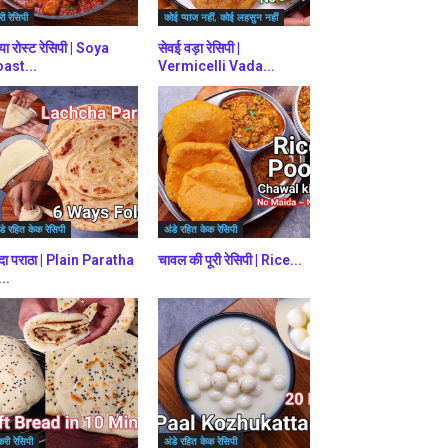
ी रेसिपी
कोई प्याज नहीं, कोई लहसुन नहीं
या रोस्ट रेसिपी | Soya
सेवई वड़ा रेसिपी |
ast...
Vermicelli Vada...
डे रहित केक रेसिपी
अंडे रहित केक रेसिपी
दा पराठा | Plain Paratha
चावल की पूरी रेसिपी | Rice...
...
करी रेसिपी
अंडे रहित केक रेसिपी