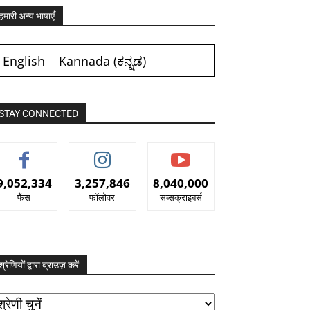
हमारी अन्य भाषाएँ
English
Kannada
(
ಕನ್ನಡ
)
STAY CONNECTED
9,052,334
3,257,846
8,040,000
फैंस
फॉलोवर
सब्सक्राइबर्स
श्रेणियों द्वारा ब्राउज़ करें
रेणियों
ारा