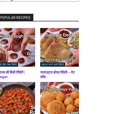
राउज़
ें
POPULAR RECIPES
डे रहित केक रेसिपी
झटपट बनने वाली रेसिपी
रक की कैंडी रेसिपी |
स्प्राउट्स डोसा रेसिपी – वेट
nger...
लॉस...