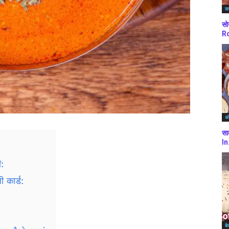
कर
सो
Ro
अं
सा
In
ी:
ी कार्ड:
बे