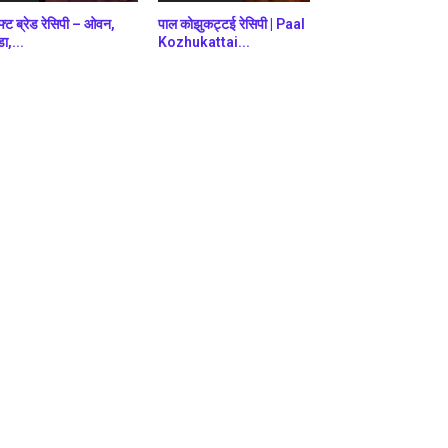
फ्ट ब्रेड रेसिपी – ओवन,
पाल कोझुकट्टई रेसिपी | Paal
डा,...
Kozhukattai...