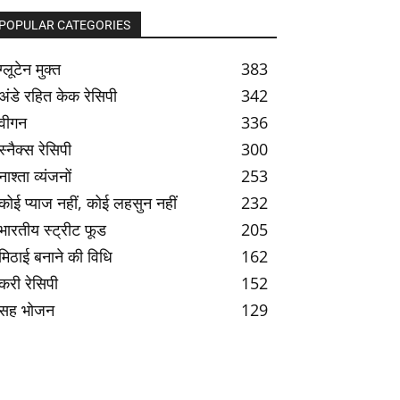
POPULAR CATEGORIES
ग्लूटेन मुक्त
383
अंडे रहित केक रेसिपी
342
वीगन
336
स्नैक्स रेसिपी
300
नाश्ता व्यंजनों
253
कोई प्याज नहीं, कोई लहसुन नहीं
232
भारतीय स्ट्रीट फूड
205
मिठाई बनाने की विधि
162
करी रेसिपी
152
सह भोजन
129