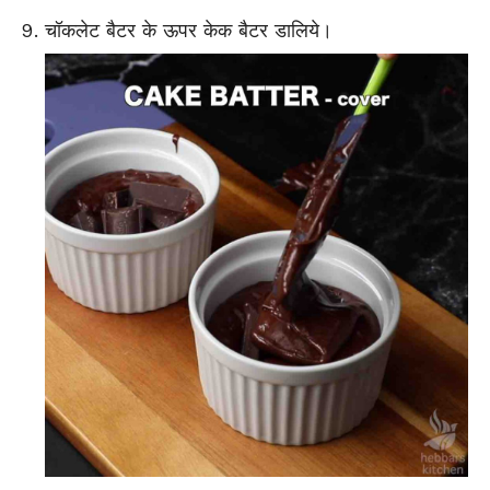
चॉकलेट बैटर के ऊपर केक बैटर डालिये।