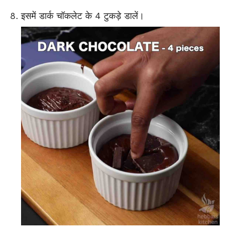
इसमें डार्क चॉकलेट के 4 टुकड़े डालें।