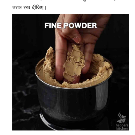
तरफ रख दीजिए।