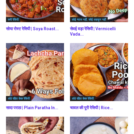
करी रेसिपी
कोई प्याज नहीं, कोई लहसुन नहीं
सोया रोस्ट रेसिपी | Soya Roast...
सेवई वड़ा रेसिपी | Vermicelli
Vada...
अंडे रहित केक रेसिपी
अंडे रहित केक रेसिपी
सादा पराठा | Plain Paratha In...
चावल की पूरी रेसिपी | Rice...