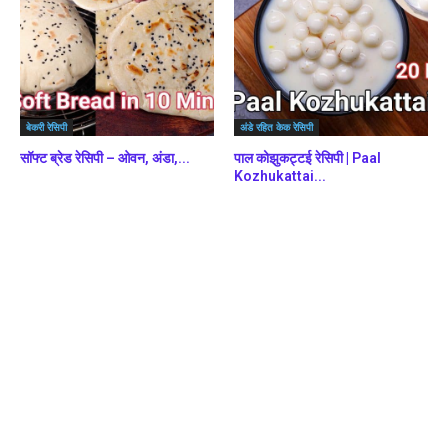
बेकरी रेसिपी
अंडे रहित केक रेसिपी
सॉफ्ट ब्रेड रेसिपी – ओवन, अंडा,...
पाल कोझुकट्टई रेसिपी | Paal
Kozhukattai...