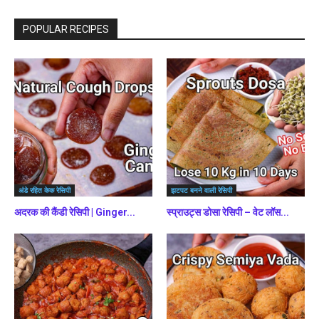
करें
POPULAR RECIPES
अंडे रहित केक रेसिपी
झटपट बनने वाली रेसिपी
अदरक की कैंडी रेसिपी | Ginger...
स्प्राउट्स डोसा रेसिपी – वेट लॉस...