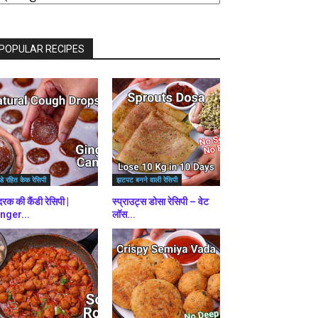
राउज़
ें
POPULAR RECIPES
डे रहित केक रेसिपी
झटपट बनने वाली रेसिपी
रक की कैंडी रेसिपी |
स्प्राउट्स डोसा रेसिपी – वेट
nger...
लॉस...