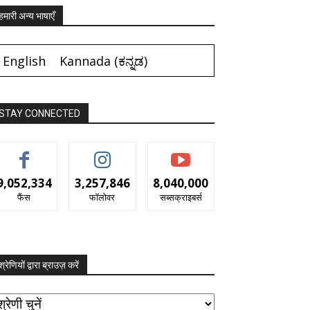
हमारी अन्य भाषाएँ
English
Kannada
(
ಕನ್ನಡ
)
STAY CONNECTED
9,052,334
3,257,846
8,040,000
फैंस
फॉलोवर
सब्सक्राइबर्स
श्रेणियों द्वारा ब्राउज़ करें
रेणियों
ारा