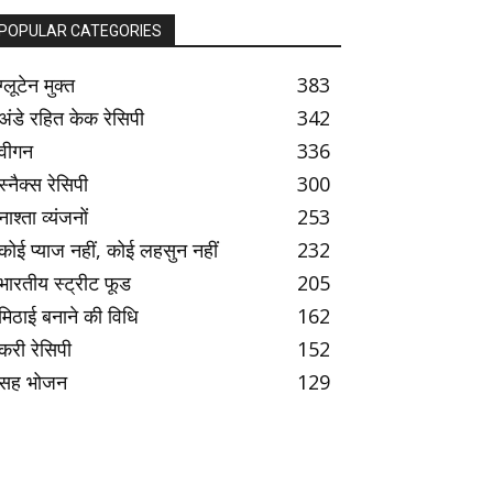
POPULAR CATEGORIES
ग्लूटेन मुक्त
383
अंडे रहित केक रेसिपी
342
वीगन
336
स्नैक्स रेसिपी
300
नाश्ता व्यंजनों
253
कोई प्याज नहीं, कोई लहसुन नहीं
232
भारतीय स्ट्रीट फूड
205
मिठाई बनाने की विधि
162
करी रेसिपी
152
सह भोजन
129