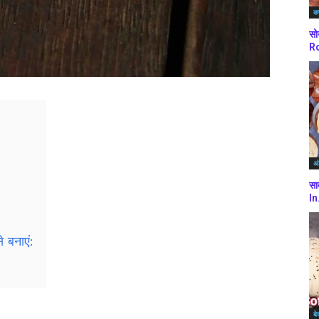
कर
सो
Ro
अं
सा
In
े बनाएं:
बे