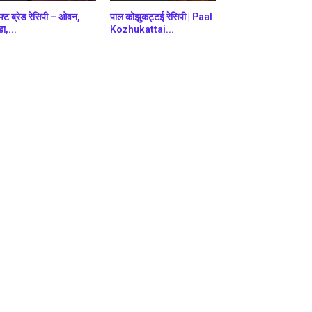
फ्ट ब्रेड रेसिपी – ओवन,
पाल कोझुकट्टई रेसिपी | Paal
डा,...
Kozhukattai...