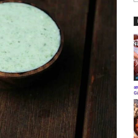
ब्
कर
अं
अद
Gi