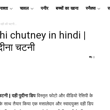
ाश्ता
चावल
पनीर
बच्चों का खाना
स्नैक्स
स
दही की चटनी...
ahi chutney in hindi |
ुदीना चटनी
0
चटनी | दही पुदीना डिप
विस्तृत फोटो और वीडियो रेसिपी के
के साथ तैयार किया एक मसालेदार और स्वादयुक्त दही डिप