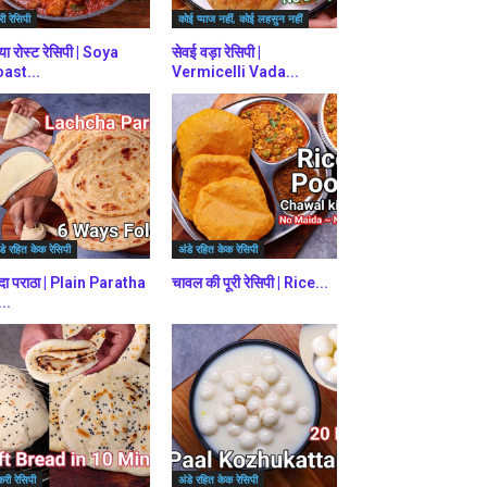
ी रेसिपी
कोई प्याज नहीं, कोई लहसुन नहीं
या रोस्ट रेसिपी | Soya
सेवई वड़ा रेसिपी |
ast...
Vermicelli Vada...
डे रहित केक रेसिपी
अंडे रहित केक रेसिपी
दा पराठा | Plain Paratha
चावल की पूरी रेसिपी | Rice...
...
करी रेसिपी
अंडे रहित केक रेसिपी