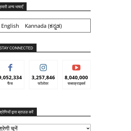
हमारी अन्य भाषाएँ
English
Kannada
(
ಕನ್ನಡ
)
STAY CONNECTED
9,052,334
3,257,846
8,040,000
फैंस
फॉलोवर
सब्सक्राइबर्स
श्रेणियों द्वारा ब्राउज़ करें
रेणियों
ारा