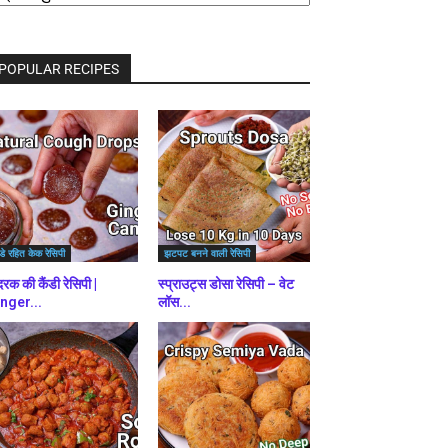
राउज़
ें
POPULAR RECIPES
डे रहित केक रेसिपी
झटपट बनने वाली रेसिपी
रक की कैंडी रेसिपी |
स्प्राउट्स डोसा रेसिपी – वेट
nger...
लॉस...