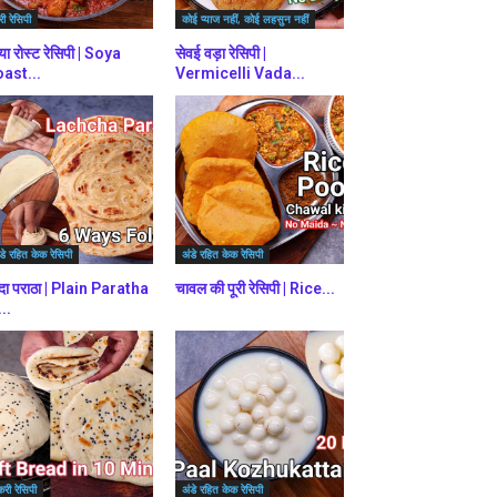
ी रेसिपी
कोई प्याज नहीं, कोई लहसुन नहीं
या रोस्ट रेसिपी | Soya
सेवई वड़ा रेसिपी |
ast...
Vermicelli Vada...
डे रहित केक रेसिपी
अंडे रहित केक रेसिपी
दा पराठा | Plain Paratha
चावल की पूरी रेसिपी | Rice...
...
करी रेसिपी
अंडे रहित केक रेसिपी