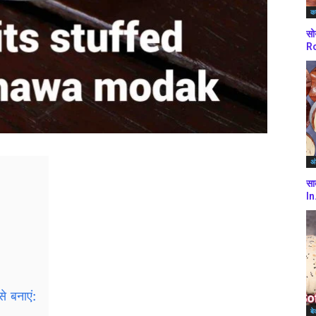
कर
सो
Ro
अं
सा
In
े बनाएं:
बे