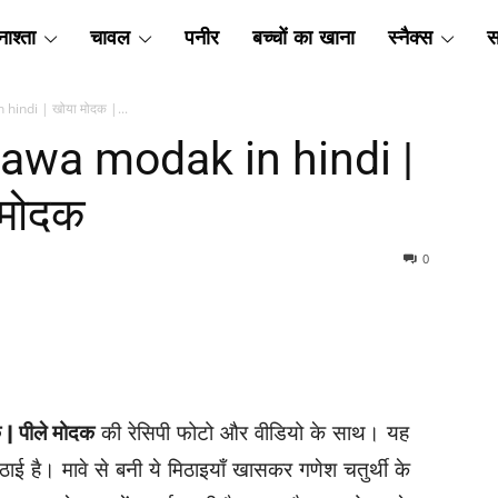
ाश्ता
चावल
पनीर
बच्चों का खाना
स्नैक्स
स
 hindi | खोया मोदक |...
 mawa modak in hindi |
 मोदक
0
 | पीले मोदक
की रेसिपी फोटो और वीडियो के साथ। यह
ई है। मावे से बनी ये मिठाइयाँ खासकर गणेश चतुर्थी के