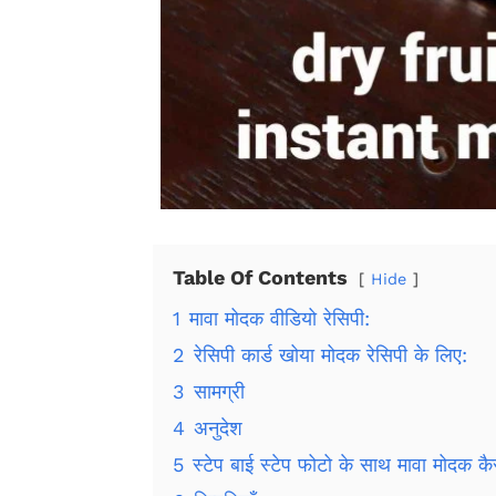
Table Of Contents
Hide
1
मावा मोदक वीडियो रेसिपी:
2
रेसिपी कार्ड खोया मोदक रेसिपी के लिए:
3
सामग्री
4
अनुदेश
5
स्टेप बाई स्टेप फोटो के साथ मावा मोदक कैस