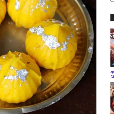
ब्
कर
अं
अद
Gi