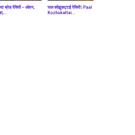
फ्ट ब्रेड रेसिपी – ओवन,
पाल कोझुकट्टई रेसिपी | Paal
डा,...
Kozhukattai...