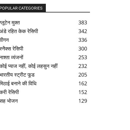
POPULAR CATEGORIES
ग्लूटेन मुक्त
383
अंडे रहित केक रेसिपी
342
वीगन
336
स्नैक्स रेसिपी
300
नाश्ता व्यंजनों
253
कोई प्याज नहीं, कोई लहसुन नहीं
232
भारतीय स्ट्रीट फूड
205
मिठाई बनाने की विधि
162
करी रेसिपी
152
सह भोजन
129