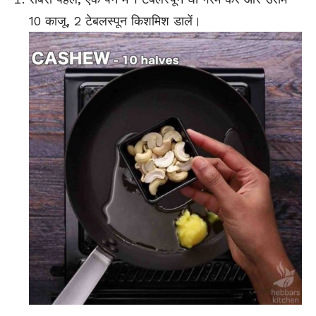
10 काजू, 2 टेबलस्पून किशमिश डालें।