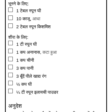
भूनने के लिए:
▢
1
टेबल स्पून
घी
▢
10
काजू
,
आधा
▢
2
टेबल स्पून
किशमिश
शीरा के लिए:
▢
1
टी स्पून
घी
▢
1
कप
अनानास
,
कटा हुआ
▢
1
कप
चीनी
▢
3
कप
पानी
▢
3
बूँदें पीले खाद्य रंग
▢
½
कप
घी
▢
¼
टी स्पून
इलायची पाउडर
अनुदेश