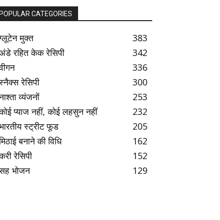
POPULAR CATEGORIES
ग्लूटेन मुक्त
383
अंडे रहित केक रेसिपी
342
वीगन
336
स्नैक्स रेसिपी
300
नाश्ता व्यंजनों
253
कोई प्याज नहीं, कोई लहसुन नहीं
232
भारतीय स्ट्रीट फूड
205
मिठाई बनाने की विधि
162
करी रेसिपी
152
सह भोजन
129