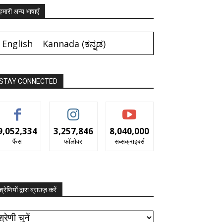
हमारी अन्य भाषाएँ
English
Kannada
(
ಕನ್ನಡ
)
STAY CONNECTED
9,052,334
3,257,846
8,040,000
फैंस
फॉलोवर
सब्सक्राइबर्स
श्रेणियों द्वारा ब्राउज़ करें
रेणियों
ारा