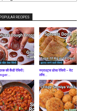
राउज़
ें
POPULAR RECIPES
डे रहित केक रेसिपी
झटपट बनने वाली रेसिपी
रक की कैंडी रेसिपी |
स्प्राउट्स डोसा रेसिपी – वेट
nger...
लॉस...