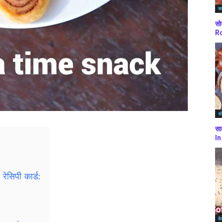
कर
सो
Ro
अं
सा
In
रेसिपी कार्ड:
बे