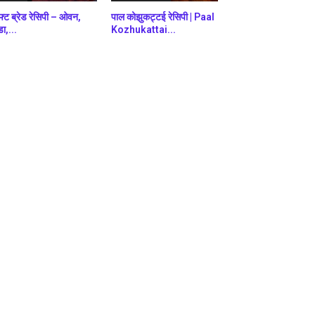
फ्ट ब्रेड रेसिपी – ओवन,
पाल कोझुकट्टई रेसिपी | Paal
डा,...
Kozhukattai...