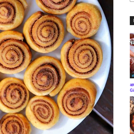
ब्
कर
अं
अद
Gi