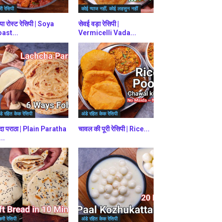
ी रेसिपी
कोई प्याज नहीं, कोई लहसुन नहीं
या रोस्ट रेसिपी | Soya
सेवई वड़ा रेसिपी |
ast...
Vermicelli Vada...
डे रहित केक रेसिपी
अंडे रहित केक रेसिपी
दा पराठा | Plain Paratha
चावल की पूरी रेसिपी | Rice...
...
करी रेसिपी
अंडे रहित केक रेसिपी