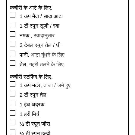
कचौरी के आटे के लिए:
▢
1
कप
मैदा / सादा आटा
▢
1
टी स्पून
सूजी / रवा
▢
नमक
,
स्वादानुसार
▢
3
टेबल स्पून
तेल / घी
▢
पानी
,
आटा गूंधने के लिए
▢
तेल
,
गहरी तलने के लिए
कचौरी स्टफिंग के लिए:
▢
1
कप
मटर
,
ताजा / जमे हुए
▢
2
टी स्पून
तेल
▢
1
इंच
अदरक
▢
1
हरी मिर्च
▢
½
टी स्पून
जीरा
▢
¼
टी स्पून
हल्दी