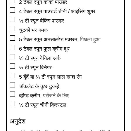
▢
2
टेबल स्पून
कोको पाउडर
▢
4
टेबल स्पून
पाउडर्ड चीनी / आइसिंग शुगर
▢
½
टी स्पून
बेकिंग पाउडर
▢
चुटकी भर नमक
▢
5
टेबल स्पून
अनसाल्टेड मक्खन
,
पिघला हुआ
▢
6
टेबल स्पून
फुल क्रीम दूध
▢
½
टी स्पून
वेनिला अर्क
▢
½
टी स्पून
विनेगर
▢
5
बूँदें
या ¼ टी स्पून लाल खाद्य रंग
▢
चॉकलेट के कुछ टुकड़े
▢
व्हीप्ड क्रीम
,
परोसने के लिए
▢
½
टी स्पून
चीनी क्रिस्टल
अनुदेश