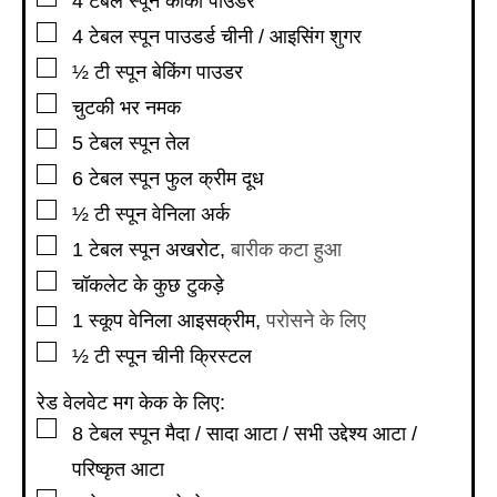
4
टेबल स्पून
कोको पाउडर
▢
4
टेबल स्पून
पाउडर्ड चीनी / आइसिंग शुगर
▢
½
टी स्पून
बेकिंग पाउडर
▢
चुटकी भर नमक
▢
5
टेबल स्पून
तेल
▢
6
टेबल स्पून
फुल क्रीम दूध
▢
½
टी स्पून
वेनिला अर्क
▢
1
टेबल स्पून
अखरोट
,
बारीक कटा हुआ
▢
चॉकलेट के कुछ टुकड़े
▢
1
स्कूप वेनिला आइसक्रीम
,
परोसने के लिए
▢
½
टी स्पून
चीनी क्रिस्टल
रेड वेलवेट मग केक के लिए:
▢
8
टेबल स्पून
मैदा / सादा आटा / सभी उद्देश्य आटा /
परिष्कृत आटा