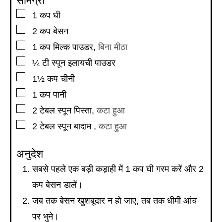
सामग्री
▢
1
कप
घी
▢
2
कप
बेसन
▢
1
कप
मिल्क पाउडर
,
बिना मीठा
▢
¼
टी स्पून
इलायची पाउडर
▢
1½
कप
चीनी
▢
1
कप
पानी
▢
2
टेबल स्पून
पिस्ता
,
कटा हुआ
▢
2
टेबल स्पून
बादाम
,
कटा हुआ
अनुदेश
सबसे पहले एक बड़ी कड़ाही में 1 कप घी गरम करें और 2
कप बेसन डालें।
जब तक बेसन खुशबूदार न हो जाए, तब तक धीमी आंच
पर भुने।