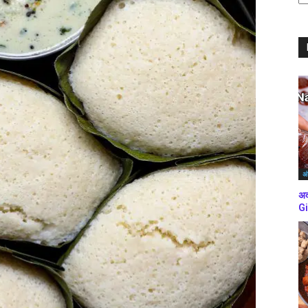
ब्
कर
अं
अद
Gi