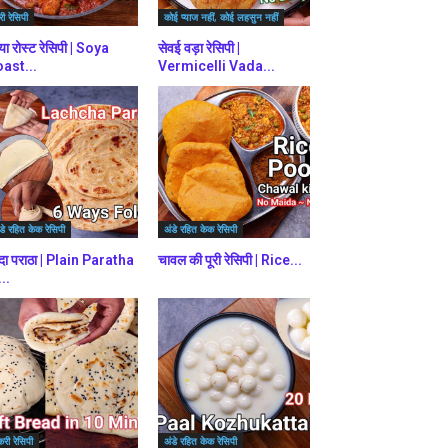
ी रेसिपी
कोई प्याज नहीं, कोई लहसुन नहीं
या रोस्ट रेसिपी | Soya
सेवई वड़ा रेसिपी |
ast...
Vermicelli Vada...
डे रहित केक रेसिपी
अंडे रहित केक रेसिपी
दा पराठा | Plain Paratha
चावल की पूरी रेसिपी | Rice...
...
करी रेसिपी
अंडे रहित केक रेसिपी