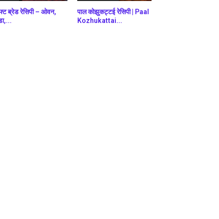
फ्ट ब्रेड रेसिपी – ओवन,
पाल कोझुकट्टई रेसिपी | Paal
डा,...
Kozhukattai...