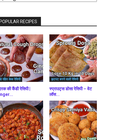
राउज़
ें
POPULAR RECIPES
डे रहित केक रेसिपी
झटपट बनने वाली रेसिपी
रक की कैंडी रेसिपी |
स्प्राउट्स डोसा रेसिपी – वेट
nger...
लॉस...