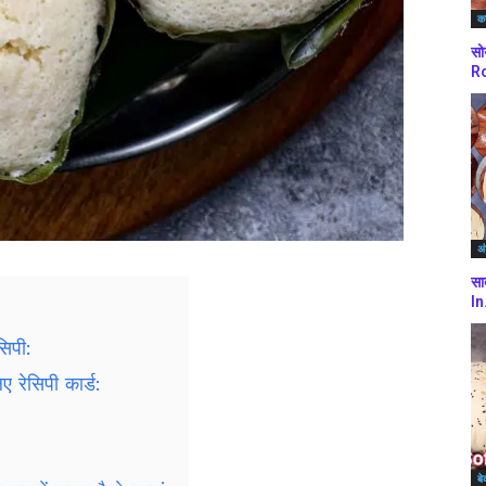
कर
सो
Ro
अं
सा
In
सिपी:
 रेसिपी कार्ड:
बे