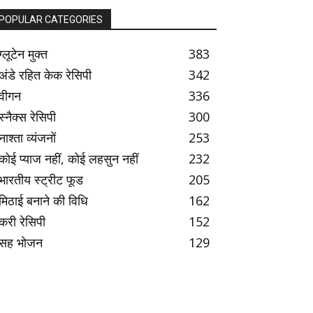
POPULAR CATEGORIES
ग्लूटेन मुक्त
383
अंडे रहित केक रेसिपी
342
वीगन
336
स्नैक्स रेसिपी
300
नाश्ता व्यंजनों
253
कोई प्याज नहीं, कोई लहसुन नहीं
232
भारतीय स्ट्रीट फूड
205
मिठाई बनाने की विधि
162
करी रेसिपी
152
सह भोजन
129