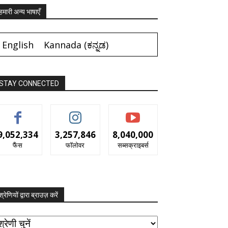
हमारी अन्य भाषाएँ
English
Kannada
(
ಕನ್ನಡ
)
STAY CONNECTED
9,052,334
3,257,846
8,040,000
फैंस
फॉलोवर
सब्सक्राइबर्स
श्रेणियों द्वारा ब्राउज़ करें
रेणियों
ारा