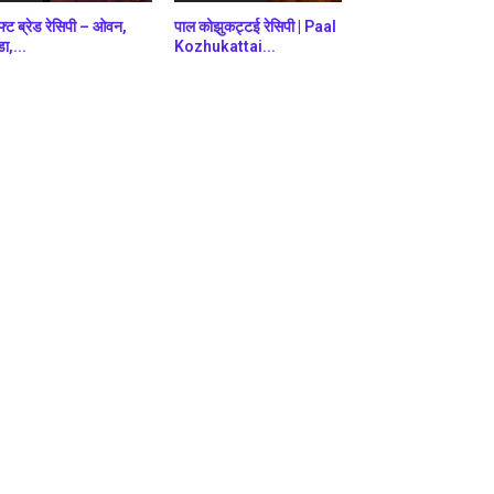
फ्ट ब्रेड रेसिपी – ओवन,
पाल कोझुकट्टई रेसिपी | Paal
डा,...
Kozhukattai...