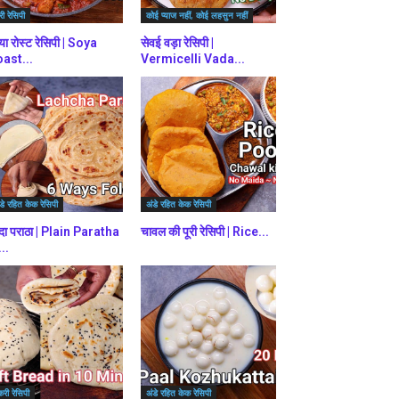
ी रेसिपी
कोई प्याज नहीं, कोई लहसुन नहीं
या रोस्ट रेसिपी | Soya
सेवई वड़ा रेसिपी |
ast...
Vermicelli Vada...
डे रहित केक रेसिपी
अंडे रहित केक रेसिपी
दा पराठा | Plain Paratha
चावल की पूरी रेसिपी | Rice...
...
करी रेसिपी
अंडे रहित केक रेसिपी