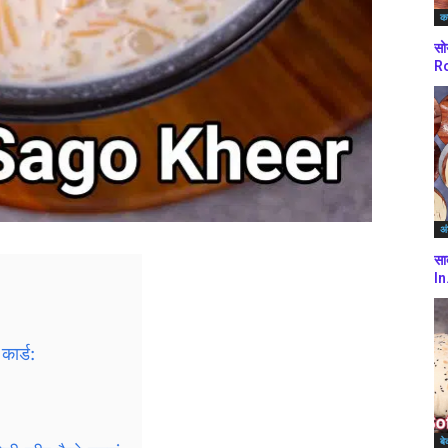
कर
सो
Ro
अं
सा
In
कार्ड:
बे