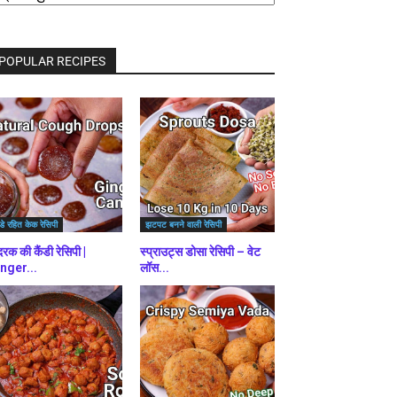
राउज़
ें
POPULAR RECIPES
डे रहित केक रेसिपी
झटपट बनने वाली रेसिपी
रक की कैंडी रेसिपी |
स्प्राउट्स डोसा रेसिपी – वेट
nger...
लॉस...