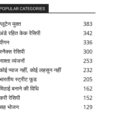
POPULAR CATEGORIES
ग्लूटेन मुक्त
383
अंडे रहित केक रेसिपी
342
वीगन
336
स्नैक्स रेसिपी
300
नाश्ता व्यंजनों
253
कोई प्याज नहीं, कोई लहसुन नहीं
232
भारतीय स्ट्रीट फूड
205
मिठाई बनाने की विधि
162
करी रेसिपी
152
सह भोजन
129