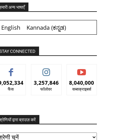
हमारी अन्य भाषाएँ
English
Kannada
(
ಕನ್ನಡ
)
STAY CONNECTED
9,052,334
3,257,846
8,040,000
फैंस
फॉलोवर
सब्सक्राइबर्स
श्रेणियों द्वारा ब्राउज़ करें
रेणियों
ारा