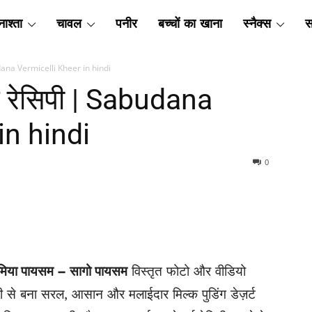
ाश्ता
चावल
पनीर
बच्चों का खाना
स्नैक्स
स
abudana Vermicelli Kheer in hindi
ीर रेसिपी | Sabudana
in hindi
0
 सेमिया पायसम – सागो पायसम
विस्तृत फोटो और वीडियो
ी से बना सरल, आसान और मलाईदार मिल्क पुडिंग डेज़र्ट