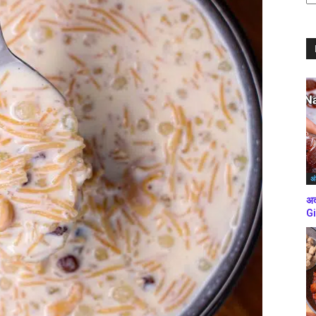
ब्
कर
अं
अद
Gi