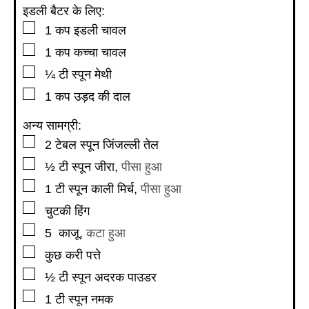
इडली बैटर के लिए:
▢
1
कप
इडली चावल
▢
1
कप
कच्चा चावल
▢
¼
टी स्पून
मेथी
▢
1
कप
उड़द की दाल
अन्य सामग्री:
▢
2
टेबल स्पून
जिंजल्ली तेल
▢
½
टी स्पून
जीरा
,
पीसा हुआ
▢
1
टी स्पून
काली मिर्च
,
पीसा हुआ
▢
चुटकी हिंग
▢
5
काजू
,
कटा हुआ
▢
कुछ करी पत्ते
▢
½
टी स्पून
अदरक पाउडर
▢
1
टी स्पून
नमक