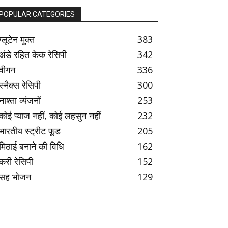
POPULAR CATEGORIES
ग्लूटेन मुक्त
383
अंडे रहित केक रेसिपी
342
वीगन
336
स्नैक्स रेसिपी
300
नाश्ता व्यंजनों
253
कोई प्याज नहीं, कोई लहसुन नहीं
232
भारतीय स्ट्रीट फूड
205
मिठाई बनाने की विधि
162
करी रेसिपी
152
सह भोजन
129