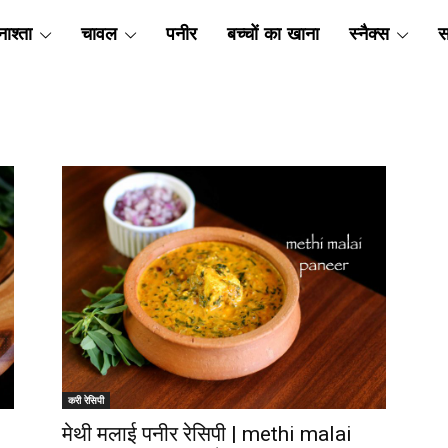
ाश्ता
चावल
पनीर
बच्चों का खाना
स्नैक्स
स
करी रेसिपी
मेथी मलाई पनीर रेसिपी | methi malai