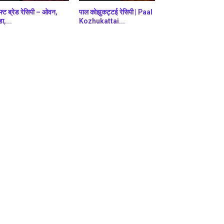
फ्ट ब्रेड रेसिपी – ओवन,
पाल कोझुकट्टई रेसिपी | Paal
डा,...
Kozhukattai...