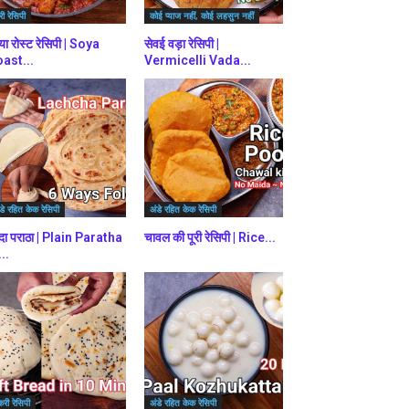
ी रेसिपी
कोई प्याज नहीं, कोई लहसुन नहीं
या रोस्ट रेसिपी | Soya
सेवई वड़ा रेसिपी |
ast...
Vermicelli Vada...
डे रहित केक रेसिपी
अंडे रहित केक रेसिपी
दा पराठा | Plain Paratha
चावल की पूरी रेसिपी | Rice...
...
करी रेसिपी
अंडे रहित केक रेसिपी