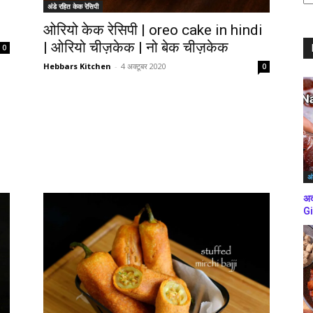
अंडे रहित केक रेसिपी
ब्
कर
ओरियो केक रेसिपी | oreo cake in hindi
| ओरियो चीज़केक | नो बेक चीज़केक
0
Hebbars Kitchen
-
4 अक्टूबर 2020
0
अं
अद
Gi