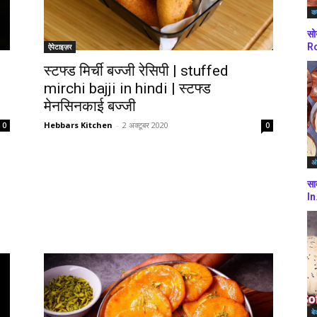
कर
सो
Ro
ऐपेटाइज़र
स्टफ्ड मिर्ची बज्जी रेसिपी | stuffed
mirchi bajji in hindi | स्टफ्ड
मेनसिनकाई बज्जी
Hebbars Kitchen
-
2 अक्टूबर 2020
0
0
अं
सा
In
बे