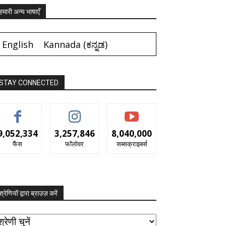
हमारी अन्य भाषाएँ
English
Kannada
(
ಕನ್ನಡ
)
STAY CONNECTED
9,052,334
3,257,846
8,040,000
फैंस
फॉलोवर
सब्सक्राइबर्स
श्रेणियों द्वारा ब्राउज़ करें
रेणियों
ारा