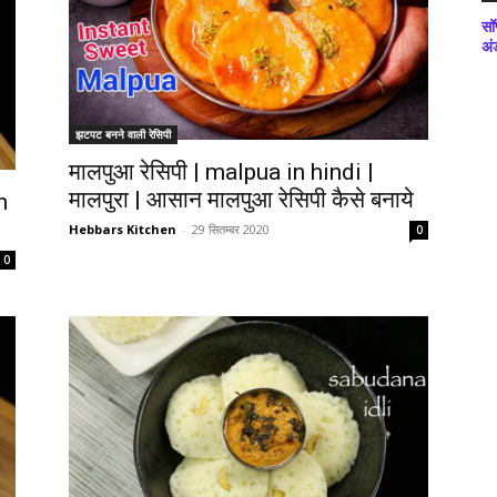
सॉ
अं
झटपट बनने वाली रेसिपी
मालपुआ रेसिपी | malpua in hindi |
मालपुरा | आसान मालपुआ रेसिपी कैसे बनाये
n
Hebbars Kitchen
-
29 सितम्बर 2020
0
0