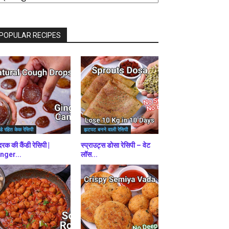
राउज़
ें
POPULAR RECIPES
डे रहित केक रेसिपी
झटपट बनने वाली रेसिपी
रक की कैंडी रेसिपी |
स्प्राउट्स डोसा रेसिपी – वेट
nger...
लॉस...