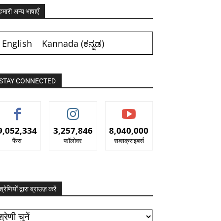
हमारी अन्य भाषाएँ
English
Kannada
(
ಕನ್ನಡ
)
STAY CONNECTED
9,052,334
3,257,846
8,040,000
फैंस
फॉलोवर
सब्सक्राइबर्स
श्रेणियों द्वारा ब्राउज़ करें
रेणियों
ारा