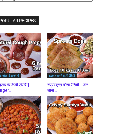
राउज़
ें
POPULAR RECIPES
डे रहित केक रेसिपी
झटपट बनने वाली रेसिपी
रक की कैंडी रेसिपी |
स्प्राउट्स डोसा रेसिपी – वेट
nger...
लॉस...