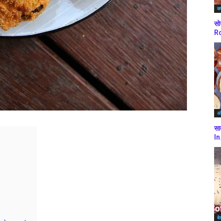
कर
सो
Ro
अं
सा
In
बे