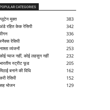
POPULAR CATEGORIES
ग्लूटेन मुक्त
383
अंडे रहित केक रेसिपी
342
वीगन
336
स्नैक्स रेसिपी
300
नाश्ता व्यंजनों
253
कोई प्याज नहीं, कोई लहसुन नहीं
232
भारतीय स्ट्रीट फूड
205
मिठाई बनाने की विधि
162
करी रेसिपी
152
सह भोजन
129