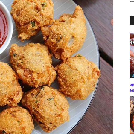
ब्
कर
अं
अद
Gi