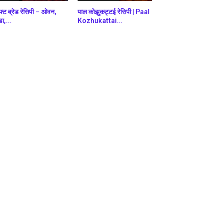
फ्ट ब्रेड रेसिपी – ओवन,
पाल कोझुकट्टई रेसिपी | Paal
डा,...
Kozhukattai...