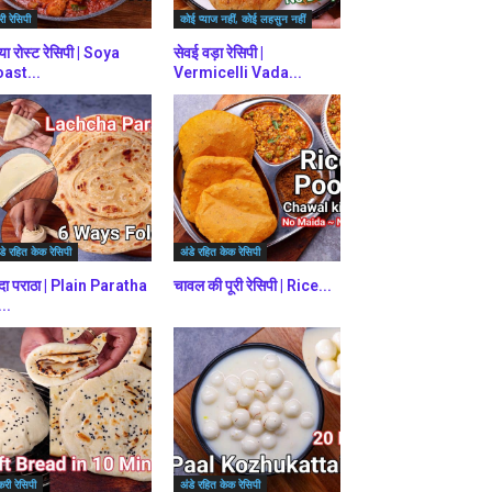
ी रेसिपी
कोई प्याज नहीं, कोई लहसुन नहीं
या रोस्ट रेसिपी | Soya
सेवई वड़ा रेसिपी |
ast...
Vermicelli Vada...
डे रहित केक रेसिपी
अंडे रहित केक रेसिपी
दा पराठा | Plain Paratha
चावल की पूरी रेसिपी | Rice...
...
करी रेसिपी
अंडे रहित केक रेसिपी