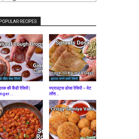
राउज़
ें
POPULAR RECIPES
डे रहित केक रेसिपी
झटपट बनने वाली रेसिपी
रक की कैंडी रेसिपी |
स्प्राउट्स डोसा रेसिपी – वेट
nger...
लॉस...