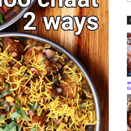
ब्
कर
अं
अद
Gi