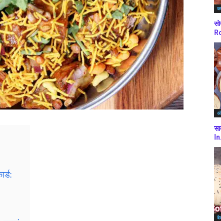
कर
सो
Ro
अं
सा
In
र्ड:
बे