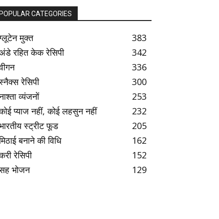
POPULAR CATEGORIES
ग्लूटेन मुक्त
383
अंडे रहित केक रेसिपी
342
वीगन
336
स्नैक्स रेसिपी
300
नाश्ता व्यंजनों
253
कोई प्याज नहीं, कोई लहसुन नहीं
232
भारतीय स्ट्रीट फूड
205
मिठाई बनाने की विधि
162
करी रेसिपी
152
सह भोजन
129