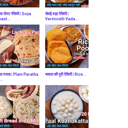
ी रेसिपी
कोई प्याज नहीं, कोई लहसुन नहीं
या रोस्ट रेसिपी | Soya
सेवई वड़ा रेसिपी |
ast...
Vermicelli Vada...
डे रहित केक रेसिपी
अंडे रहित केक रेसिपी
दा पराठा | Plain Paratha
चावल की पूरी रेसिपी | Rice...
...
करी रेसिपी
अंडे रहित केक रेसिपी