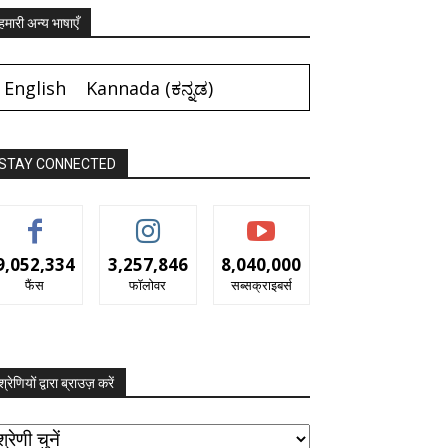
हमारी अन्य भाषाएँ
English
Kannada
(
ಕನ್ನಡ
)
STAY CONNECTED
9,052,334
3,257,846
8,040,000
फैंस
फॉलोवर
सब्सक्राइबर्स
श्रेणियों द्वारा ब्राउज़ करें
रेणियों
ारा