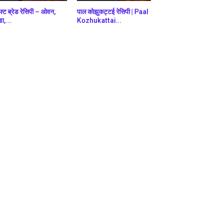
फ्ट ब्रेड रेसिपी – ओवन,
पाल कोझुकट्टई रेसिपी | Paal
डा,...
Kozhukattai...