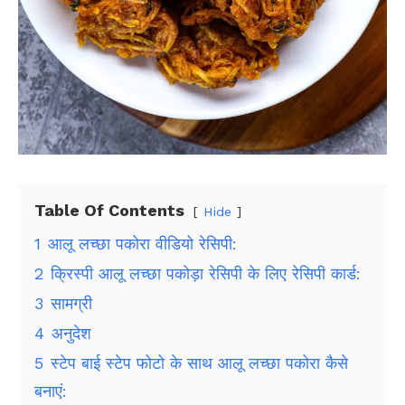
Table Of Contents
Hide
1
आलू लच्छा पकोरा वीडियो रेसिपी:
2
क्रिस्पी आलू लच्छा पकोड़ा रेसिपी के लिए रेसिपी कार्ड:
3
सामग्री
4
अनुदेश
5
स्टेप बाई स्टेप फोटो के साथ आलू लच्छा पकोरा कैसे
बनाएं: