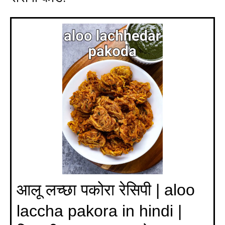
आलू लच्छा पकोरा रेसिपी | aloo
laccha pakora in hindi |