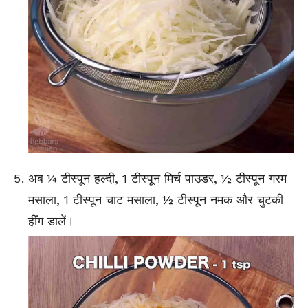
अब ¼ टीस्पून हल्दी, 1 टीस्पून मिर्च पाउडर, ½ टीस्पून गरम
मसाला, 1 टीस्पून चाट मसाला, ½ टीस्पून नमक और चुटकी
हींग डालें।