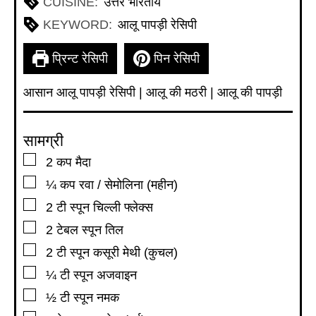
CUISINE:
उत्तर भारतीय
KEYWORD:
आलू पापड़ी रेसिपी
प्रिन्ट रेसिपी
पिन रेसिपी
आसान आलू पापड़ी रेसिपी | आलू की मठरी | आलू की पापड़ी
सामग्री
▢
2
कप
मैदा
▢
¼
कप
रवा / सेमोलिना (महीन)
▢
2
टी स्पून
चिल्ली फ्लेक्स
▢
2
टेबल स्पून
तिल
▢
2
टी स्पून
कसूरी मेथी (कुचल)
▢
¼
टी स्पून
अजवाइन
▢
½
टी स्पून
नमक