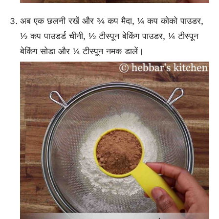
अब एक छलनी रखें और ¾ कप मैदा, ¼ कप कोको पाउडर,
½ कप पाउडर्ड चीनी, ½ टीस्पून बेकिंग पाउडर, ¼ टीस्पून
बेकिंग सोडा और ¼ टीस्पून नमक डालें।