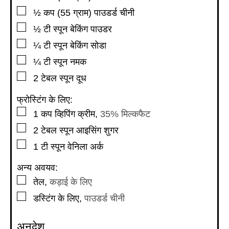
▢
½
कप
(55 ग्राम) पाउडर्ड चीनी
▢
½
टी स्पून
बेकिंग पाउडर
▢
¼
टी स्पून
बेकिंग सोडा
▢
¼
टी स्पून
नमक
▢
2
टेबल स्पून
दूध
फ्रोस्टिंग के लिए:
▢
1
कप
व्हिपिंग क्रीम
,
35% मिल्कफैट
▢
2
टेबल स्पून
आइसिंग शुगर
▢
1
टी स्पून
वेनिला अर्क
अन्य अवयव:
▢
तेल
,
कड़ाई के लिए
▢
डस्टिंग के लिए
,
पाउडर्ड चीनी
अनुदेश