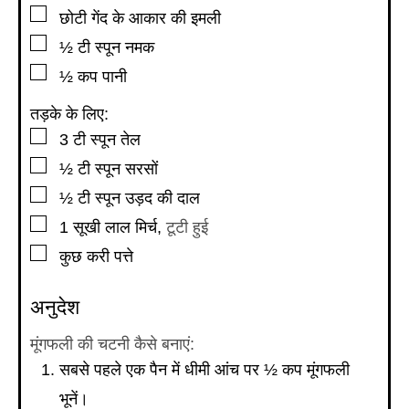
▢
छोटी गेंद के आकार की इमली
▢
½
टी स्पून
नमक
▢
½
कप
पानी
तड़के के लिए:
▢
3
टी स्पून
तेल
▢
½
टी स्पून
सरसों
▢
½
टी स्पून
उड़द की दाल
▢
1
सूखी लाल मिर्च
,
टूटी हुई
▢
कुछ करी पत्ते
अनुदेश
मूंगफली की चटनी कैसे बनाएं:
सबसे पहले एक पैन में धीमी आंच पर ½ कप मूंगफली
भूनें।