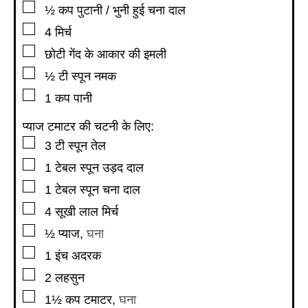
▢
½
कप
पुटानी / भुनी हुई चना दाल
▢
4
मिर्च
▢
छोटी गेंद के आकार की इमली
▢
½
टी स्पून
नमक
▢
1
कप
पानी
प्याज टमाटर की चटनी के लिए:
▢
3
टी स्पून
तेल
▢
1
टेबल स्पून
उड़द दाल
▢
1
टेबल स्पून
चना दाल
▢
4
सूखी लाल मिर्च
▢
½
प्याज
,
घना
▢
1
इंच
अदरक
▢
2
लहसुन
▢
1½
कप
टमाटर
,
घना