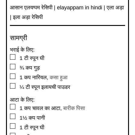
आसान एलयप्पम रेसिपी | elayappam in hindi | एला अड़ा
| इला अड़ा रेसिपी
सामग्री
भराई के लिए:
▢
1
टी स्पून
घी
▢
¾
कप
गुड़
▢
1
कप
नारियल
,
कसा हुआ
▢
¼
टी स्पून
इलायची पाउडर
आटा के लिए:
▢
1
कप
चावल का आटा
,
बारीक पिसा
▢
1½
कप
पानी
▢
1
टी स्पून
घी