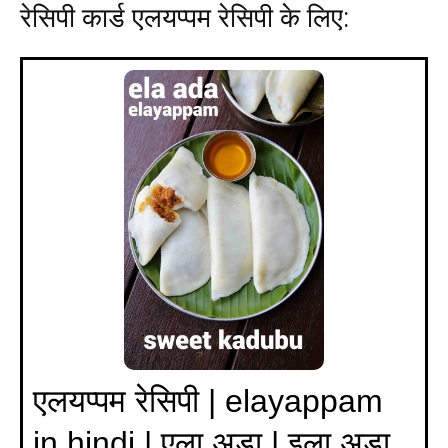
रेसिपी कार्ड एलयप्पम रेसिपी के लिए:
एलयप्पम रेसिपी | elayappam
in hindi | एला अड़ा | इला अड़ा