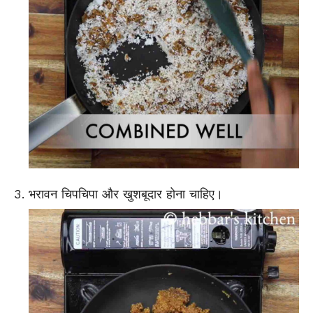
भरावन चिपचिपा और खुशबूदार होना चाहिए।