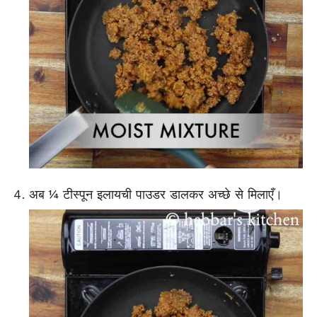
अब ¼ टीस्पून इलायची पाउडर डालकर अच्छे से मिलाएँ।