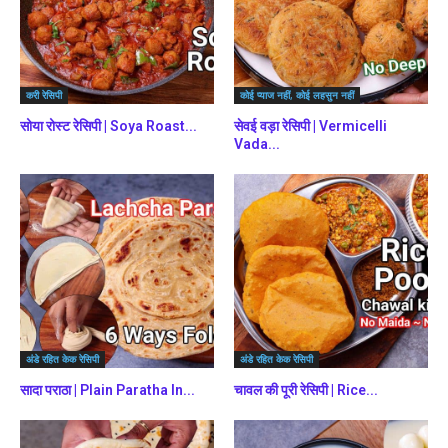
करी रेसिपी
कोई प्याज नहीं, कोई लहसुन नहीं
सोया रोस्ट रेसिपी | Soya Roast...
सेवई वड़ा रेसिपी | Vermicelli
Vada...
अंडे रहित केक रेसिपी
अंडे रहित केक रेसिपी
सादा पराठा | Plain Paratha In...
चावल की पूरी रेसिपी | Rice...