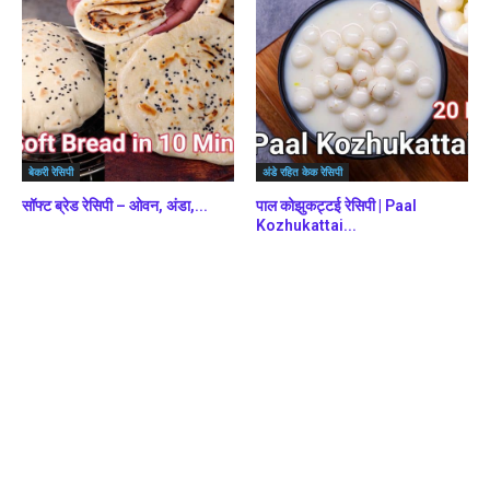
बेकरी रेसिपी
अंडे रहित केक रेसिपी
सॉफ्ट ब्रेड रेसिपी – ओवन, अंडा,...
पाल कोझुकट्टई रेसिपी | Paal
Kozhukattai...