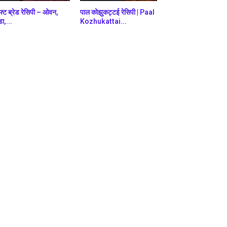
फ्ट ब्रेड रेसिपी – ओवन,
पाल कोझुकट्टई रेसिपी | Paal
डा,...
Kozhukattai...