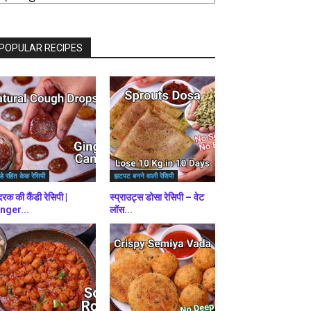
राउज़
ें
POPULAR RECIPES
डे रहित केक रेसिपी
झटपट बनने वाली रेसिपी
रक की कैंडी रेसिपी |
स्प्राउट्स डोसा रेसिपी – वेट
nger...
लॉस...