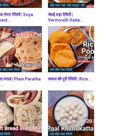
ी रेसिपी
कोई प्याज नहीं, कोई लहसुन नहीं
या रोस्ट रेसिपी | Soya
सेवई वड़ा रेसिपी |
ast...
Vermicelli Vada...
डे रहित केक रेसिपी
अंडे रहित केक रेसिपी
दा पराठा | Plain Paratha
चावल की पूरी रेसिपी | Rice...
...
करी रेसिपी
अंडे रहित केक रेसिपी