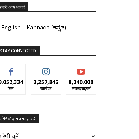
हमारी अन्य भाषाएँ
English
Kannada
(
ಕನ್ನಡ
)
STAY CONNECTED
9,052,334
3,257,846
8,040,000
फैंस
फॉलोवर
सब्सक्राइबर्स
श्रेणियों द्वारा ब्राउज़ करें
रेणियों
ारा