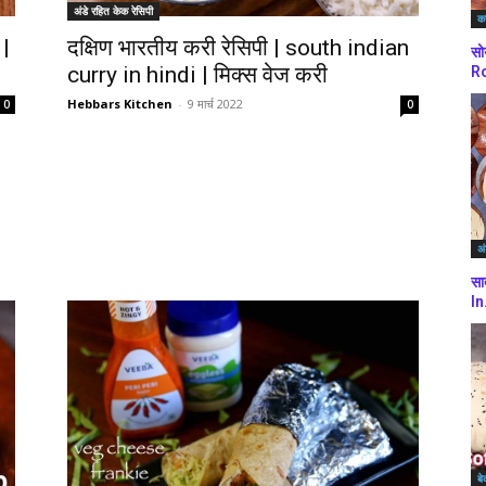
अंडे रहित केक रेसिपी
कर
 |
दक्षिण भारतीय करी रेसिपी | south indian
सो
curry in hindi | मिक्स वेज करी
Ro
Hebbars Kitchen
-
9 मार्च 2022
0
0
अं
सा
In
बे