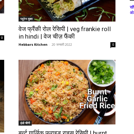
सॉ
अं
ग्लूटेन मुक्त
वेज फ्रैंकी रोल रेसिपी | veg frankie roll
in hindi | वेज चीज़ फैंकी
0
Hebbars Kitchen
-
20 जनवरी 2022
0
इंडो चीनी
बर्न्ट गार्लिक फ्राइड राइस रेसिपी | burnt