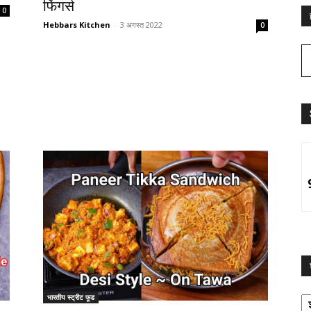
फिंगर्स
0
Hebbars Kitchen
-
3 अगस्त 2022
0
श्
भारतीय स्ट्रीट फूड
द्व