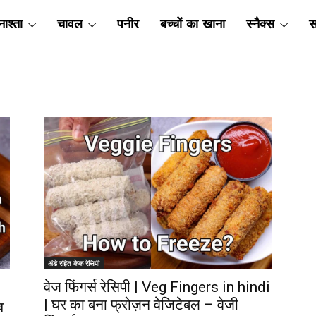
ाश्ता
चावल
पनीर
बच्चों का खाना
स्नैक्स
स
अंडे रहित केक रेसिपी
वेज फिंगर्स रेसिपी | Veg Fingers in hindi
| घर का बना फ्रोज़न वेजिटेबल – वेजी
च