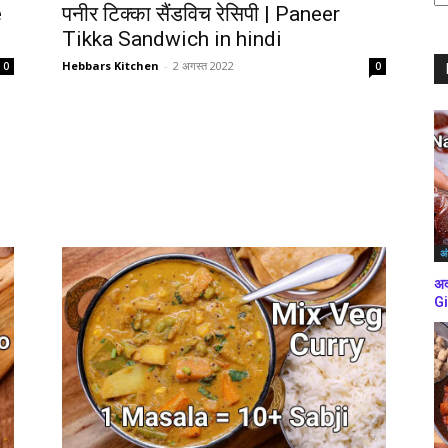
e
पनीर टिक्का सैंडविच रेसिपी | Paneer
ब्
कर
Tikka Sandwich in hindi
Hebbars Kitchen
-
2 अगस्त 2022
0
0
अं
अद
Gi