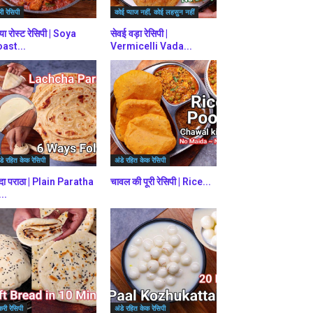
ी रेसिपी
कोई प्याज नहीं, कोई लहसुन नहीं
या रोस्ट रेसिपी | Soya
सेवई वड़ा रेसिपी |
ast...
Vermicelli Vada...
डे रहित केक रेसिपी
अंडे रहित केक रेसिपी
दा पराठा | Plain Paratha
चावल की पूरी रेसिपी | Rice...
...
करी रेसिपी
अंडे रहित केक रेसिपी