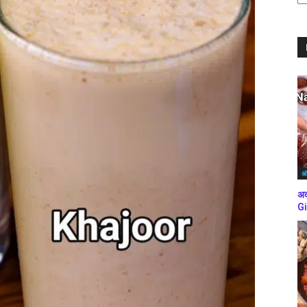
ब्
कर
अं
अद
Gi