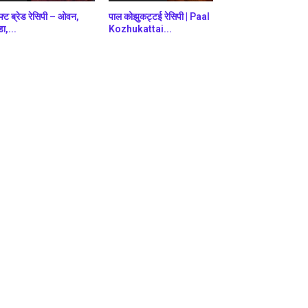
फ्ट ब्रेड रेसिपी – ओवन,
पाल कोझुकट्टई रेसिपी | Paal
डा,...
Kozhukattai...