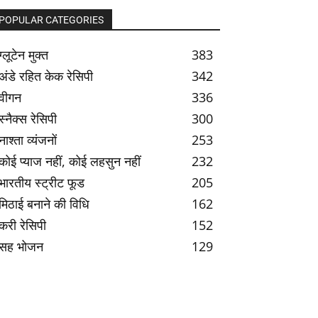
POPULAR CATEGORIES
ग्लूटेन मुक्त
383
अंडे रहित केक रेसिपी
342
वीगन
336
स्नैक्स रेसिपी
300
नाश्ता व्यंजनों
253
कोई प्याज नहीं, कोई लहसुन नहीं
232
भारतीय स्ट्रीट फूड
205
मिठाई बनाने की विधि
162
करी रेसिपी
152
सह भोजन
129