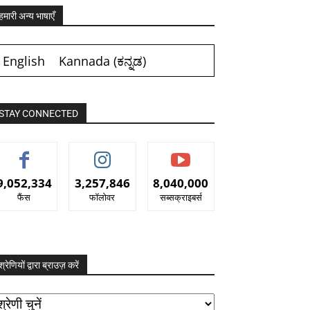
हमारी अन्य भाषाएँ
English
Kannada
(
ಕನ್ನಡ
)
STAY CONNECTED
9,052,334
3,257,846
8,040,000
फैंस
फॉलोवर
सब्सक्राइबर्स
श्रेणियों द्वारा ब्राउज़ करें
रेणियों
ारा