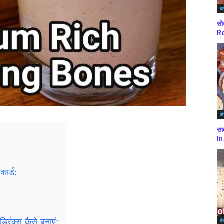
कर
सो
Ro
अं
सा
In
कार्ड:
्रिंक्स कैसे बनाएं:
बे