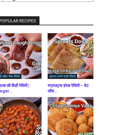
राउज़
ें
POPULAR RECIPES
डे रहित केक रेसिपी
झटपट बनने वाली रेसिपी
रक की कैंडी रेसिपी |
स्प्राउट्स डोसा रेसिपी – वेट
nger...
लॉस...