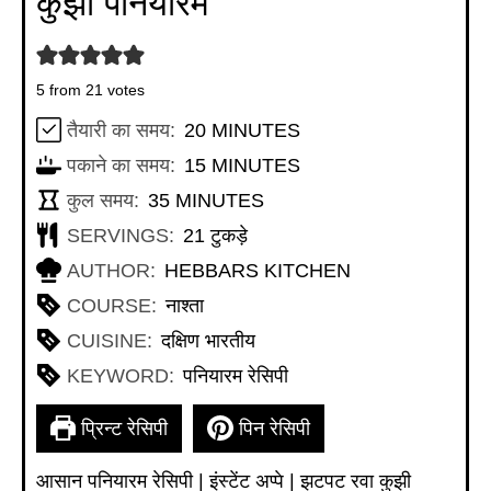
कुझी पनियारम
5
from
21
votes
MINUTES
तैयारी का समय:
20
MINUTES
MINUTES
पकाने का समय:
15
MINUTES
MINUTES
कुल समय:
35
MINUTES
SERVINGS:
21
टुकड़े
AUTHOR:
HEBBARS KITCHEN
COURSE:
नाश्ता
CUISINE:
दक्षिण भारतीय
KEYWORD:
पनियारम रेसिपी
प्रिन्ट रेसिपी
पिन रेसिपी
आसान पनियारम रेसिपी | इंस्टेंट अप्पे | झटपट रवा कुझी