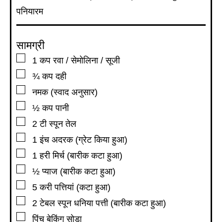
पनियारम
सामग्री
▢
1
कप
रवा / सेमोलिना / सूजी
▢
¾
कप
दही
▢
नमक (स्वाद अनुसार)
▢
½
कप
पानी
▢
2
टी स्पून
तेल
▢
1
इंच
अदरक (ग्रेट किया हुआ)
▢
1
हरी मिर्च (बारीक कटा हुआ)
▢
½
प्याज (बारीक कटा हुआ)
▢
5
करी पत्तियां (कटा हुआ)
▢
2
टेबल स्पून
धनिया पत्ती (बारीक कटा हुआ)
▢
पिंच बेकिंग सोडा