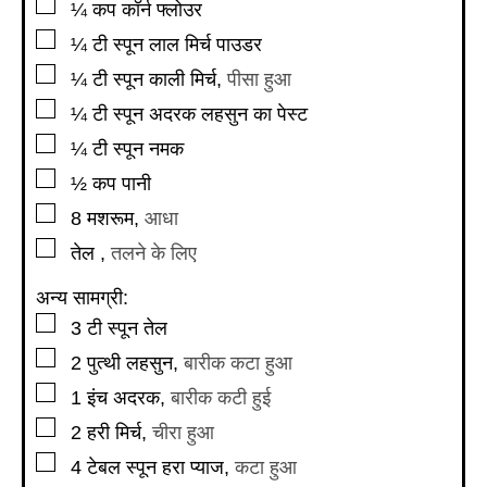
▢
¼
कप
कॉर्न फ्लोउर
▢
¼
टी स्पून
लाल मिर्च पाउडर
▢
¼
टी स्पून
काली मिर्च
,
पीसा हुआ
▢
¼
टी स्पून
अदरक लहसुन का पेस्ट
▢
¼
टी स्पून
नमक
▢
½
कप
पानी
▢
8
मशरूम
,
आधा
▢
तेल
,
तलने के लिए
अन्य सामग्री:
▢
3
टी स्पून
तेल
▢
2
पुत्थी लहसुन
,
बारीक कटा हुआ
▢
1
इंच
अदरक
,
बारीक कटी हुई
▢
2
हरी मिर्च
,
चीरा हुआ
▢
4
टेबल स्पून
हरा प्याज
,
कटा हुआ