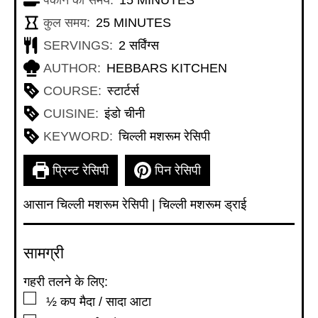
पकाने का समय:
15
MINUTES
MINUTES
कुल समय:
25
MINUTES
SERVINGS:
2
सर्विंग्स
AUTHOR:
HEBBARS KITCHEN
COURSE:
स्टार्टर्स
CUISINE:
इंडो चीनी
KEYWORD:
चिल्ली मशरूम रेसिपी
प्रिन्ट रेसिपी
पिन रेसिपी
आसान चिल्ली मशरूम रेसिपी | चिल्ली मशरूम ड्राई
सामग्री
गहरी तलने के लिए:
▢
½
कप
मैदा / सादा आटा