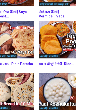
ी रेसिपी
कोई प्याज नहीं, कोई लहसुन नहीं
या रोस्ट रेसिपी | Soya
सेवई वड़ा रेसिपी |
ast...
Vermicelli Vada...
डे रहित केक रेसिपी
अंडे रहित केक रेसिपी
दा पराठा | Plain Paratha
चावल की पूरी रेसिपी | Rice...
...
करी रेसिपी
अंडे रहित केक रेसिपी