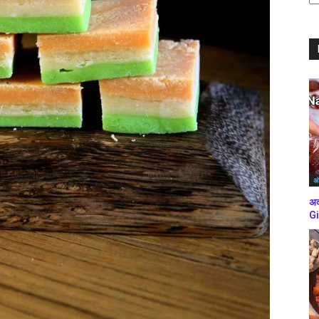
ब्
कर
अं
अद
Gi