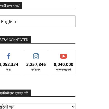
हमारी अन्य भाषाएँ
English
STAY CONNECTED
9,052,334
3,257,846
8,040,000
फैंस
फॉलोवर
सब्सक्राइबर्स
श्रेणियों द्वारा ब्राउज़ करें
रेणियों
ारा