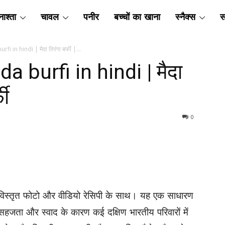
ाश्ता
चावल
पनीर
बच्चों का खाना
स्नैक्स
स
urfi in hindi | मैदा तिरंगा बर्फी |...
aida burfi in hindi | मैदा
फी
0
िस्तृत फोटो और वीडियो रेसिपी के साथ। यह एक साधारण
सहजता और स्वाद के कारण कई दक्षिण भारतीय परिवारों में