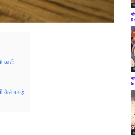
कर
सो
Ro
पी कार्ड:
अं
सा
In
पी कैसे बनाएं:
बे