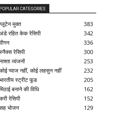
POPULAR CATEGORIES
ग्लूटेन मुक्त
383
अंडे रहित केक रेसिपी
342
वीगन
336
स्नैक्स रेसिपी
300
नाश्ता व्यंजनों
253
कोई प्याज नहीं, कोई लहसुन नहीं
232
भारतीय स्ट्रीट फूड
205
मिठाई बनाने की विधि
162
करी रेसिपी
152
सह भोजन
129