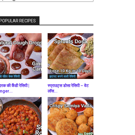
राउज़
ें
POPULAR RECIPES
डे रहित केक रेसिपी
झटपट बनने वाली रेसिपी
रक की कैंडी रेसिपी |
स्प्राउट्स डोसा रेसिपी – वेट
nger...
लॉस...