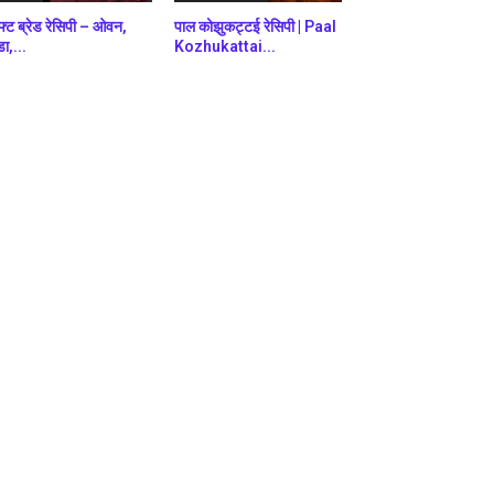
फ्ट ब्रेड रेसिपी – ओवन,
पाल कोझुकट्टई रेसिपी | Paal
डा,...
Kozhukattai...