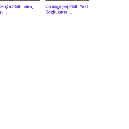
फ्ट ब्रेड रेसिपी – ओवन,
पाल कोझुकट्टई रेसिपी | Paal
डा,...
Kozhukattai...