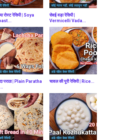
ी रेसिपी
कोई प्याज नहीं, कोई लहसुन नहीं
या रोस्ट रेसिपी | Soya
सेवई वड़ा रेसिपी |
ast...
Vermicelli Vada...
डे रहित केक रेसिपी
अंडे रहित केक रेसिपी
दा पराठा | Plain Paratha
चावल की पूरी रेसिपी | Rice...
...
करी रेसिपी
अंडे रहित केक रेसिपी