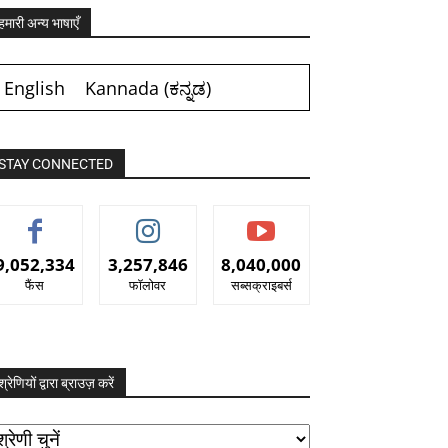
हमारी अन्य भाषाएँ
English
Kannada
(
ಕನ್ನಡ
)
STAY CONNECTED
9,052,334
3,257,846
8,040,000
फैंस
फॉलोवर
सब्सक्राइबर्स
श्रेणियों द्वारा ब्राउज़ करें
रेणियों
ारा