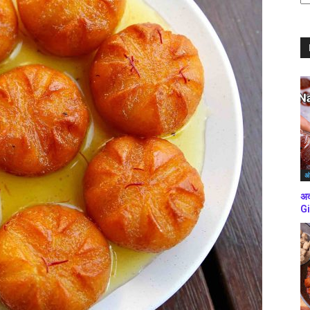
ब्
कर
अं
अद
Gi