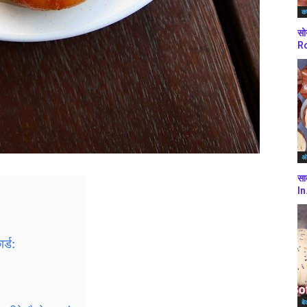
कर
सो
Ro
अं
सा
In
र्ड:
बे