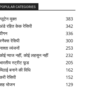
POPULAR CATEGORIES
ग्लूटेन मुक्त
383
अंडे रहित केक रेसिपी
342
वीगन
336
स्नैक्स रेसिपी
300
नाश्ता व्यंजनों
253
कोई प्याज नहीं, कोई लहसुन नहीं
232
भारतीय स्ट्रीट फूड
205
मिठाई बनाने की विधि
162
करी रेसिपी
152
सह भोजन
129