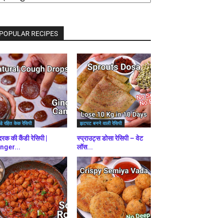
राउज़
ें
POPULAR RECIPES
डे रहित केक रेसिपी
झटपट बनने वाली रेसिपी
रक की कैंडी रेसिपी |
स्प्राउट्स डोसा रेसिपी – वेट
nger...
लॉस...