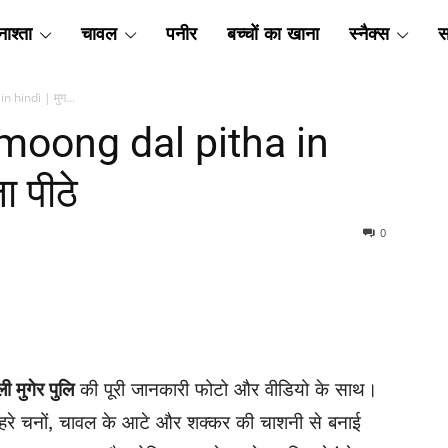
ाश्ता
चावल
पनीर
बच्चों का खाना
स्नैक्स
स
in hindi | मुग...
ी | moong dal pitha in
ा पीठे
0
ी मुगेर पुलि
की पूरी जानकारी फोटो और वीडियो के साथ।
ि हरे चनों, चावल के आटे और शक्कर की चाशनी से बनाई