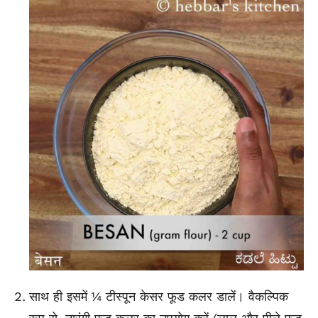
साथ ही इसमें ¼ टीस्पून केसर फूड कलर डालें। वैकल्पिक