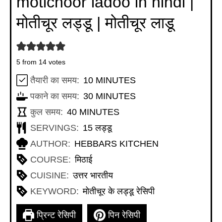
motichoor ladoo in hindi |
मोतीचूर लड्डू | मोतीचूर लाडू
5
from
14
votes
MINUTES
तैयारी का समय:
10
MINUTES
MINUTES
पकाने का समय:
30
MINUTES
MINUTES
कुल समय:
40
MINUTES
SERVINGS:
15
लड्डू
AUTHOR:
HEBBARS KITCHEN
COURSE:
मिठाई
CUISINE:
उत्तर भारतीय
KEYWORD:
मोतीचूर के लड्डू रेसिपी
प्रिन्ट रेसिपी
पिन रेसिपी