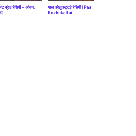
फ्ट ब्रेड रेसिपी – ओवन,
पाल कोझुकट्टई रेसिपी | Paal
डा,...
Kozhukattai...