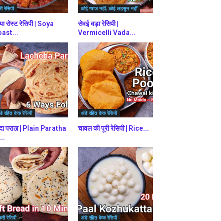
ी रेसिपी
कोई प्याज नहीं, कोई लहसुन नहीं
या रोस्ट रेसिपी | Soya
सेवई वड़ा रेसिपी |
ast...
Vermicelli Vada...
डे रहित केक रेसिपी
अंडे रहित केक रेसिपी
दा पराठा | Plain Paratha
चावल की पूरी रेसिपी | Rice...
...
करी रेसिपी
अंडे रहित केक रेसिपी