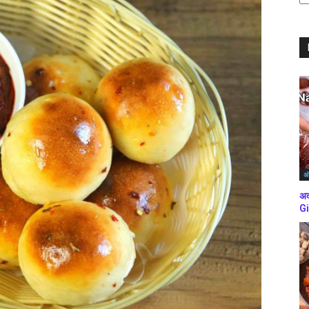
ब्
कर
अं
अद
Gi