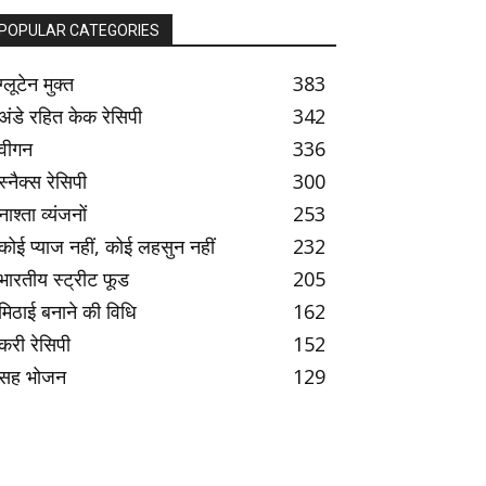
POPULAR CATEGORIES
ग्लूटेन मुक्त
383
अंडे रहित केक रेसिपी
342
वीगन
336
स्नैक्स रेसिपी
300
नाश्ता व्यंजनों
253
कोई प्याज नहीं, कोई लहसुन नहीं
232
भारतीय स्ट्रीट फूड
205
मिठाई बनाने की विधि
162
करी रेसिपी
152
सह भोजन
129