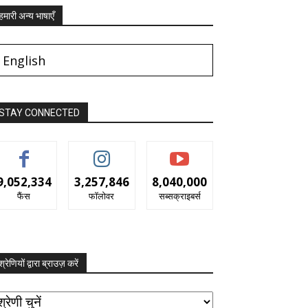
हमारी अन्य भाषाएँ
English
STAY CONNECTED
9,052,334
3,257,846
8,040,000
फैंस
फॉलोवर
सब्सक्राइबर्स
श्रेणियों द्वारा ब्राउज़ करें
रेणियों
ारा