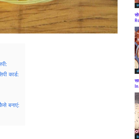
कर
सो
Ro
िपी:
अं
सिपी कार्ड:
सा
In
कैसे बनाएं:
बे