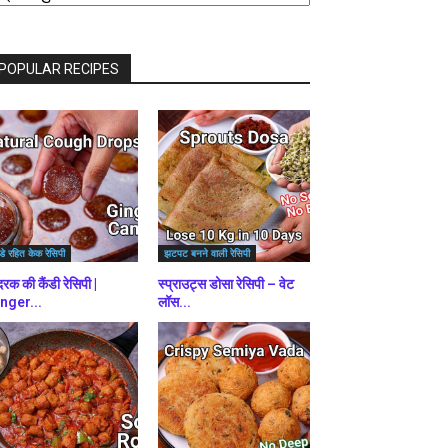
राउज़
ें
POPULAR RECIPES
डे रहित केक रेसिपी
झटपट बनने वाली रेसिपी
रक की कैंडी रेसिपी |
स्प्राउट्स डोसा रेसिपी – वेट
nger...
लॉस...