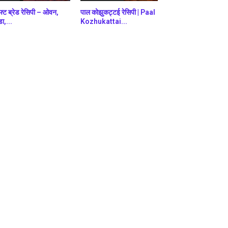
फ्ट ब्रेड रेसिपी – ओवन,
पाल कोझुकट्टई रेसिपी | Paal
डा,...
Kozhukattai...