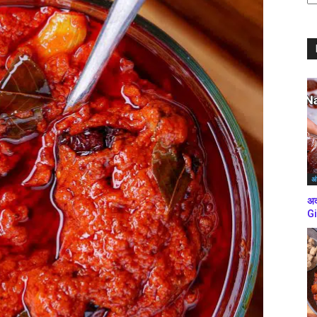
ब्
कर
अं
अद
Gi