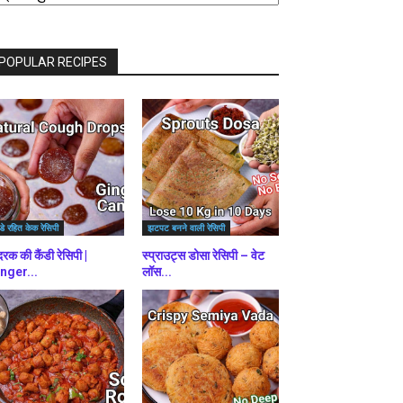
राउज़
ें
POPULAR RECIPES
डे रहित केक रेसिपी
झटपट बनने वाली रेसिपी
रक की कैंडी रेसिपी |
स्प्राउट्स डोसा रेसिपी – वेट
nger...
लॉस...