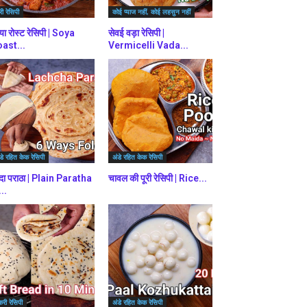
ी रेसिपी
कोई प्याज नहीं, कोई लहसुन नहीं
या रोस्ट रेसिपी | Soya
सेवई वड़ा रेसिपी |
ast...
Vermicelli Vada...
डे रहित केक रेसिपी
अंडे रहित केक रेसिपी
दा पराठा | Plain Paratha
चावल की पूरी रेसिपी | Rice...
...
करी रेसिपी
अंडे रहित केक रेसिपी