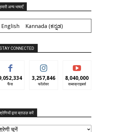
हमारी अन्य भाषाएँ
English
Kannada
(
ಕನ್ನಡ
)
STAY CONNECTED
9,052,334
3,257,846
8,040,000
फैंस
फॉलोवर
सब्सक्राइबर्स
श्रेणियों द्वारा ब्राउज़ करें
रेणियों
ारा