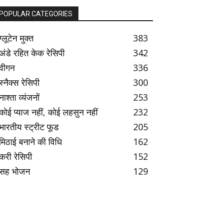
POPULAR CATEGORIES
ग्लूटेन मुक्त
383
अंडे रहित केक रेसिपी
342
वीगन
336
स्नैक्स रेसिपी
300
नाश्ता व्यंजनों
253
कोई प्याज नहीं, कोई लहसुन नहीं
232
भारतीय स्ट्रीट फूड
205
मिठाई बनाने की विधि
162
करी रेसिपी
152
सह भोजन
129