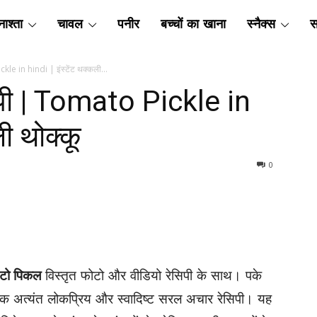
ाश्ता
चावल
पनीर
बच्चों का खाना
स्नैक्स
स
le in hindi | इंस्टेंट थक्कली...
पी | Tomato Pickle in
ली थोक्कू
0
ैटो पिकल
विस्तृत फोटो और वीडियो रेसिपी के साथ। पके
 अत्यंत लोकप्रिय और स्वादिष्ट सरल अचार रेसिपी। यह