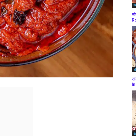
कर
सो
Ro
अं
सा
In
बे